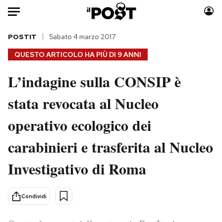
Auto
POSTIT
Sabato 4 marzo 2017
QUESTO ARTICOLO HA PIÙ DI
9 ANNI
HOME
L’indagine sulla CONSIP è
Italia
Moda
stata revocata al Nucleo
Mondo
Libri
Politica
Consumismi
operativo ecologico dei
Tecnologia
Storie/Idee
Internet
Ok Boomer!
carabinieri e trasferita al Nucleo
Scienza
Media
Investigativo di Roma
Cultura
Europa
Economia
Altrecose
Condividi
Sport
Mondiali calcio 2026