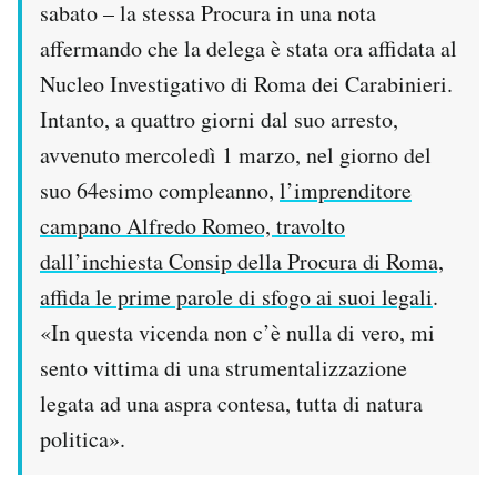
sabato – la stessa Procura in una nota
Notifiche mobile
affermando che la delega è stata ora affidata al
Regala il Post
Hai bisogno di aiuto?
Nucleo Investigativo di Roma dei Carabinieri.
Esci
Intanto, a quattro giorni dal suo arresto,
avvenuto mercoledì 1 marzo, nel giorno del
suo 64esimo compleanno,
l’imprenditore
campano Alfredo Romeo, travolto
dall’inchiesta Consip della Procura di Roma,
affida le prime parole di sfogo ai suoi legali
.
«In questa vicenda non c’è nulla di vero, mi
sento vittima di una strumentalizzazione
legata ad una aspra contesa, tutta di natura
politica».