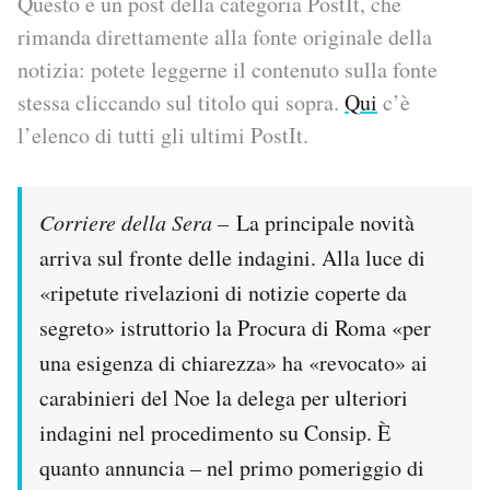
Questo è un post della categoria PostIt, che
rimanda direttamente alla fonte originale della
PODCAST
notizia: potete leggerne il contenuto sulla fonte
stessa cliccando sul titolo qui sopra.
Qui
c’è
NEWSLETTER
l’elenco di tutti gli ultimi PostIt.
I MIEI PREFERITI
Corriere della Sera –
La principale novità
arriva sul fronte delle indagini. Alla luce di
SHOP
«ripetute rivelazioni di notizie coperte da
segreto» istruttorio la Procura di Roma «per
CALENDARIO
una esigenza di chiarezza» ha «revocato» ai
carabinieri del Noe la delega per ulteriori
AREA PERSONALE
indagini nel procedimento su Consip. È
Area Personale
quanto annuncia – nel primo pomeriggio di
Newsletter