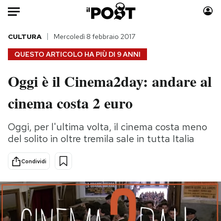
Auto
CULTURA
Mercoledì 8 febbraio 2017
QUESTO ARTICOLO HA PIÙ DI
9 ANNI
HOME
Oggi è il Cinema2day: andare al
Italia
Moda
cinema costa 2 euro
Mondo
Libri
Politica
Consumismi
Oggi, per l'ultima volta, il cinema costa meno
Tecnologia
Storie/Idee
del solito in oltre tremila sale in tutta Italia
Internet
Ok Boomer!
Scienza
Media
Condividi
Cultura
Europa
Economia
Altrecose
Sport
Mondiali calcio 2026