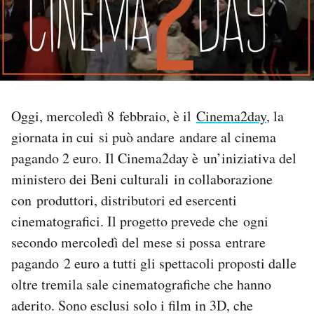
PODCAST
NEWSLETTER
Oggi, mercoledì 8 febbraio, è il
Cinema2day
, la
I MIEI PREFERITI
giornata in cui si può andare andare al cinema
pagando 2 euro. Il Cinema2day è un’iniziativa del
SHOP
ministero dei Beni culturali in collaborazione
con produttori, distributori ed esercenti
CALENDARIO
cinematografici. Il progetto prevede che ogni
secondo mercoledì del mese si possa entrare
AREA PERSONALE
pagando 2 euro a tutti gli spettacoli proposti dalle
oltre tremila sale cinematografiche che hanno
Area Personale
aderito. Sono esclusi solo i film in 3D, che
Newsletter