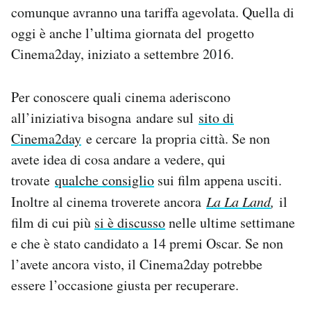
comunque avranno una tariffa agevolata. Quella di
Notifiche mobile
Regala il Post
oggi è anche l’ultima giornata del progetto
Hai bisogno di aiuto?
Cinema2day, iniziato a settembre 2016.
Esci
Per conoscere quali cinema aderiscono
all’iniziativa bisogna andare sul
sito di
Cinema2day
e cercare la propria città. Se non
avete idea di cosa andare a vedere, qui
trovate
qualche consiglio
sui film appena usciti.
Inoltre al cinema troverete ancora
La La Land
,
il
film di cui più
si è discusso
nelle ultime settimane
e che è stato candidato a 14 premi Oscar. Se non
l’avete ancora visto, il Cinema2day potrebbe
essere l’occasione giusta per recuperare.