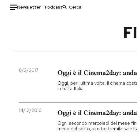
Newsletter
Podcast
Auto
F
HOME
Italia
Moda
Mondo
Libri
Politica
Consumismi
8/2/2017
Oggi è il Cinema2day: anda
Tecnologia
Storie/Idee
Oggi, per l'ultima volta, il cinema cost
Internet
Ok Boomer!
in tutta Italia
Scienza
Media
Cultura
Europa
14/12/2016
Oggi è il Cinema2day: anda
Economia
Altrecose
Sport
Mondiali calcio 2026
Ogni secondo mercoledì del mese fino
meno del solito, in oltre tremila sale it