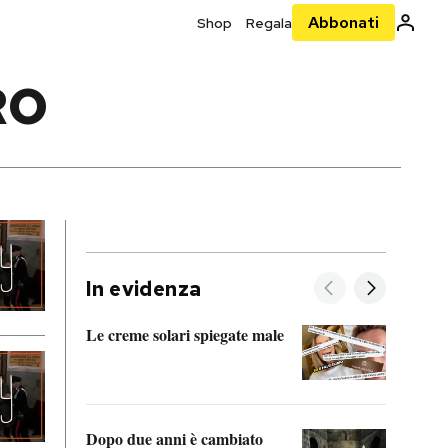
Abbonati
Shop
Regala
RO
In evidenza
Le creme solari spiegate male
FitAc
guerr
Dopo due anni è cambiato
A cos