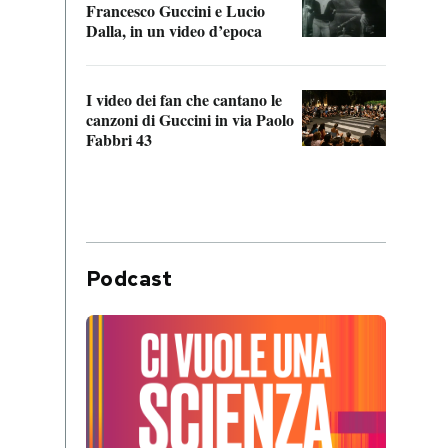
Francesco Guccini e Lucio
“Loco
Dalla, in un video d’epoca
Franc
I video dei fan che cantano le
Il de
canzoni di Guccini in via Paolo
Edoar
Fabbri 43
cappi
Podcast