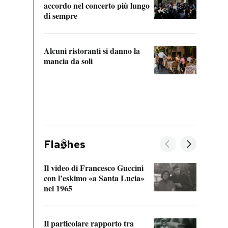
accordo nel concerto più lungo
di sempre
Il ci
parla
Alcuni ristoranti si danno la
nessu
mancia da soli
Fla
hes
Il video di Francesco Guccini
Sulla
con l’eskimo «a Santa Lucia»
vorti
nel 1965
veder
Il particolare rapporto tra
La ve