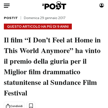
Auto
POSTIT
Domenica 29 gennaio 2017
QUESTO ARTICOLO HA PIÙ DI
9 ANNI
HOME
Il film “I Don’t Feel at Home in
Italia
Moda
This World Anymore” ha vinto
Mondo
Libri
Politica
Consumismi
il premio della giuria per il
Tecnologia
Storie/Idee
Internet
Ok Boomer!
Miglior film drammatico
Scienza
Media
statunitense al Sundance Film
Cultura
Europa
Economia
Altrecose
Festival
Sport
Mondiali calcio 2026
Condividi