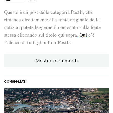
PODCAST
Questo è un post della categoria PostIt, che
rimanda direttamente alla fonte originale della
notizia: potete leggerne il contenuto sulla fonte
NEWSLETTER
stessa cliccando sul titolo qui sopra.
Qui
c’è
l’elenco di tutti gli ultimi PostIt.
I MIEI PREFERITI
Mostra i commenti
SHOP
CALENDARIO
CONSIGLIATI
AREA PERSONALE
Area Personale
Newsletter