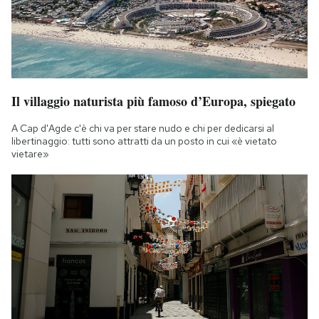
Notifiche mobile
Regala il Post
Hai bisogno di aiuto?
Esci
Il villaggio naturista più famoso d’Europa, spiegato
A Cap d'Agde c'è chi va per stare nudo e chi per dedicarsi al
libertinaggio: tutti sono attratti da un posto in cui «è vietato
vietare»