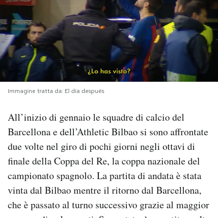
PODCAST
NEWSLETTER
I MIEI PREFERITI
Immagine tratta da: El día después
All’inizio di gennaio le squadre di calcio del
SHOP
Barcellona e dell’Athletic Bilbao si sono affrontate
due volte nel giro di pochi giorni negli ottavi di
CALENDARIO
finale della Coppa del Re, la coppa nazionale del
campionato spagnolo. La partita di andata è stata
AREA PERSONALE
vinta dal Bilbao mentre il ritorno dal Barcellona,
Area Personale
che è passato al turno successivo grazie al maggior
Newsletter