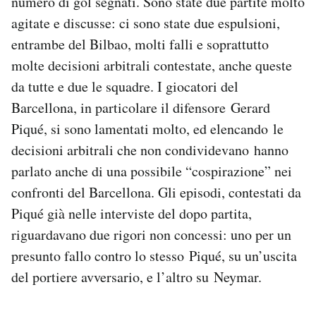
numero di gol segnati. Sono state due partite molto
Notifiche mobile
agitate e discusse: ci sono state due espulsioni,
Regala il Post
entrambe del Bilbao, molti falli e soprattutto
Hai bisogno di aiuto?
molte decisioni arbitrali contestate, anche queste
Esci
da tutte e due le squadre. I giocatori del
Barcellona, in particolare il difensore Gerard
Piqué, si sono lamentati molto, ed elencando le
decisioni arbitrali che non condividevano hanno
parlato anche di una possibile “cospirazione” nei
confronti del Barcellona. Gli episodi, contestati da
Piqué già nelle interviste del dopo partita,
riguardavano due rigori non concessi: uno per un
presunto fallo contro lo stesso Piqué, su un’uscita
del portiere avversario, e l’altro su Neymar.