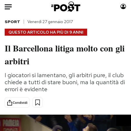
Auto
SPORT
Venerdì 27 gennaio 2017
QUESTO ARTICOLO HA PIÙ DI
9 ANNI
HOME
Il Barcellona litiga molto con gli
Italia
Moda
arbitri
Mondo
Libri
Politica
Consumismi
I giocatori si lamentano, gli arbitri pure, il club
Tecnologia
Storie/Idee
chiede a tutti di stare buoni, ma la quantità di
Internet
Ok Boomer!
errori è evidente
Scienza
Media
Cultura
Europa
Condividi
Economia
Altrecose
Sport
Mondiali calcio 2026