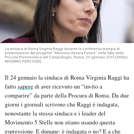
PODCAST
NEWSLETTER
La sindaca di Roma Virginia Raggi durante la conferenza stampa di
I MIEI PREFERITI
presentazione del progetto ''Memoria Genera Futuro'' nella Sala della
Piccola Protomoteca del Campidoglio, Roma, 20 gennaio 2017 (ANSA/
MASSIMO PERCOSSI)
SHOP
Il 24 gennaio la sindaca di Roma Virginia Raggi ha
fatto
sapere
di aver ricevuto un “invito a
CALENDARIO
comparire” da parte della Procura di Roma. Da due
giorni i giornali scrivono che Raggi è indagata,
AREA PERSONALE
nonostante la stessa sindaca e i leader del
Movimento 5 Stelle non stiano usando questa
Area Personale
espressione. E dunque: è indagata o no? E a che
Newsletter