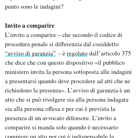
Notifiche mobile
punto sono le indagini?
Regala il Post
Hai bisogno di aiuto?
Invito a comparire
Esci
L’invito a comparire – che secondo il codice di
procedura penale si differenzia dal cosiddetto
“avviso di garanzia”
– è
regolato
dall’articolo 375
che dice che con questo dispositivo «il pubblico
ministero invita la persona sottoposta alle indagini
a presentarsi quando deve procedere ad atti che ne
richiedono la presenza». L’avviso di garanzia è un
atto che si può rivolgere sia alla persona indagata
sia alla persona offesa e per cui è prevista la
presenza di un avvocato difensore. L’invito a
comparire si manda solo quando è necessario
compiere un atto per cui è indispensabile la