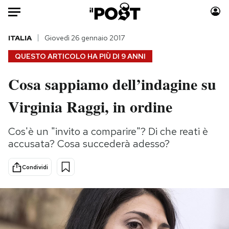
Auto
ITALIA
Giovedì 26 gennaio 2017
QUESTO ARTICOLO HA PIÙ DI
9 ANNI
HOME
Cosa sappiamo dell’indagine su
Italia
Moda
Virginia Raggi, in ordine
Mondo
Libri
Politica
Consumismi
Cos'è un "invito a comparire"? Di che reati è
Tecnologia
Storie/Idee
accusata? Cosa succederà adesso?
Internet
Ok Boomer!
Scienza
Media
Condividi
Cultura
Europa
Economia
Altrecose
Sport
Mondiali calcio 2026