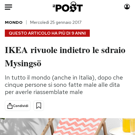
Auto
MONDO
Mercoledì 25 gennaio 2017
QUESTO ARTICOLO HA PIÙ DI
9 ANNI
HOME
IKEA rivuole indietro le sdraio
Italia
Moda
Mysingsö
Mondo
Libri
Politica
Consumismi
In tutto il mondo (anche in Italia), dopo che
Tecnologia
Storie/Idee
cinque persone si sono fatte male alle dita
Internet
Ok Boomer!
per averle riassemblate male
Scienza
Media
Cultura
Europa
Condividi
Economia
Altrecose
Sport
Mondiali calcio 2026