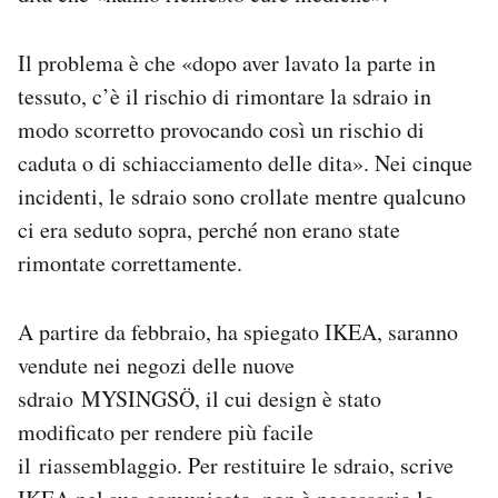
Notifiche mobile
Regala il Post
Il problema è che «dopo aver lavato la parte in
Hai bisogno di aiuto?
tessuto, c’è il rischio di rimontare la sdraio in
Esci
modo scorretto provocando così un rischio di
caduta o di schiacciamento delle dita». Nei cinque
incidenti, le sdraio sono crollate mentre qualcuno
ci era seduto sopra, perché non erano state
rimontate correttamente.
A partire da febbraio, ha spiegato IKEA, saranno
vendute nei negozi delle nuove
sdraio MYSINGSÖ, il cui design è stato
modificato per rendere più facile
il riassemblaggio. Per restituire le sdraio, scrive