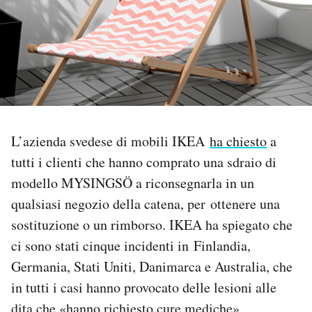
PODCAST
NEWSLETTER
I MIEI PREFERITI
L’azienda svedese di mobili IKEA
ha chiesto
a
tutti i clienti che hanno comprato una sdraio di
SHOP
modello MYSINGSÖ a riconsegnarla in un
qualsiasi negozio della catena, per ottenere una
CALENDARIO
sostituzione o un rimborso. IKEA ha spiegato che
ci sono stati cinque incidenti in Finlandia,
AREA PERSONALE
Germania, Stati Uniti, Danimarca e Australia, che
in tutti i casi hanno provocato delle lesioni alle
Area Personale
Newsletter
dita che «hanno richiesto cure mediche».