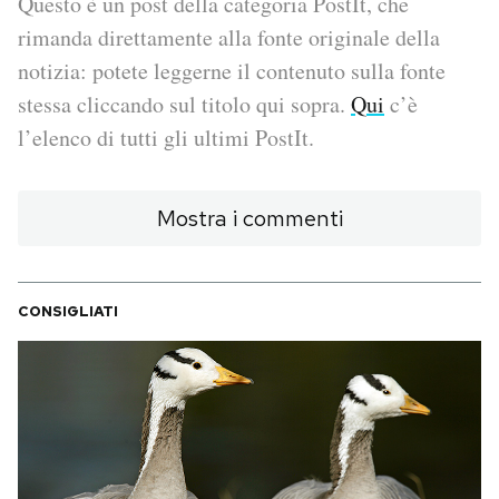
Questo è un post della categoria PostIt, che
rimanda direttamente alla fonte originale della
PODCAST
notizia: potete leggerne il contenuto sulla fonte
stessa cliccando sul titolo qui sopra.
Qui
c’è
NEWSLETTER
l’elenco di tutti gli ultimi PostIt.
I MIEI PREFERITI
Mostra i commenti
SHOP
CONSIGLIATI
CALENDARIO
AREA PERSONALE
Area Personale
Newsletter