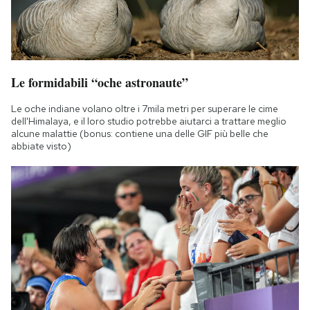
Notifiche mobile
Regala il Post
Hai bisogno di aiuto?
Esci
Le formidabili “oche astronaute”
Le oche indiane volano oltre i 7mila metri per superare le cime
dell'Himalaya, e il loro studio potrebbe aiutarci a trattare meglio
alcune malattie (bonus: contiene una delle GIF più belle che
abbiate visto)