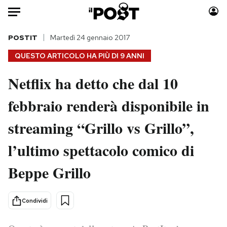
Auto
POSTIT
Martedì 24 gennaio 2017
QUESTO ARTICOLO HA PIÙ DI
9 ANNI
HOME
Netflix ha detto che dal 10
Italia
Moda
febbraio renderà disponibile in
Mondo
Libri
Politica
Consumismi
streaming “Grillo vs Grillo”,
Tecnologia
Storie/Idee
Internet
Ok Boomer!
l’ultimo spettacolo comico di
Scienza
Media
Beppe Grillo
Cultura
Europa
Economia
Altrecose
Condividi
Sport
Mondiali calcio 2026