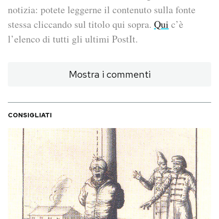
notizia: potete leggerne il contenuto sulla fonte
PODCAST
stessa cliccando sul titolo qui sopra.
Qui
c’è
l’elenco di tutti gli ultimi PostIt.
NEWSLETTER
Mostra i commenti
I MIEI PREFERITI
CONSIGLIATI
SHOP
CALENDARIO
AREA PERSONALE
Area Personale
Newsletter