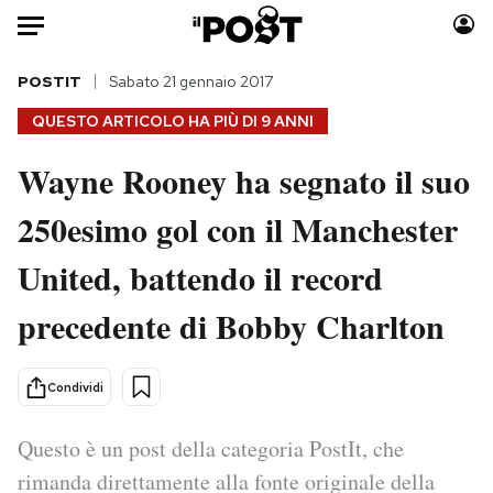
Auto
POSTIT
Sabato 21 gennaio 2017
QUESTO ARTICOLO HA PIÙ DI
9 ANNI
HOME
Wayne Rooney ha segnato il suo
Italia
Moda
250esimo gol con il Manchester
Mondo
Libri
Politica
Consumismi
United, battendo il record
Tecnologia
Storie/Idee
Internet
Ok Boomer!
precedente di Bobby Charlton
Scienza
Media
Cultura
Europa
Condividi
Economia
Altrecose
Sport
Mondiali calcio 2026
Questo è un post della categoria PostIt, che
rimanda direttamente alla fonte originale della