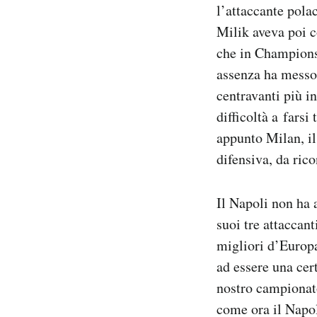
l’attaccante pola
Milik aveva poi c
che in Champions 
assenza ha messo i
centravanti più i
difficoltà a fars
appunto Milan, il
difensiva, da ric
Il Napoli non ha 
suoi tre attaccant
migliori d’Europ
ad essere una cer
nostro campionato,
come ora il Napol