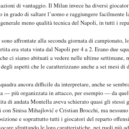
uazioni di vantaggio. Il Milan invece ha diversi giocator
o in grado di saltare l’uomo e raggiungere facilmente l
generale meno qualità tecnica del Napoli, in tutti i repa
 sono affrontate alla seconda giornata di campionato, l
artita era stata vinta dal Napoli per 4 a 2. Erano due sq
 che ci siamo abituati a vedere nelle ultime settimane,
egli aspetti che le caratterizzano anche a sei mesi di d
squadra ancora difficile da interpretare, anche se sembr
a — più organizzata in attacco, per esempio — da quell
tita di andata Montella aveva schierato quasi gli stessi 
ari con Sinisa Mihajlović e Cristian Brocchi, ma nessuno 
izione e soprattutto tutti i giocatori del reparto offens
care sfruttando le loro caratteristiche, nei ruoli più ad