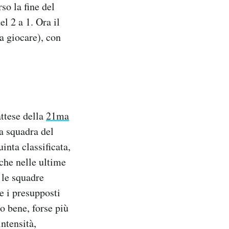
so la fine del
l 2 a 1. Ora il
a giocare), con
attese della
21ma
za squadra del
inta classificata,
 che nelle ultime
 le squadre
e i presupposti
to bene, forse più
ntensità,