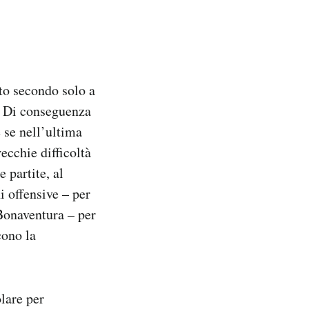
ato secondo solo a
a. Di conseguenza
 se nell’ultima
recchie difficoltà
 partite, al
 offensive – per
 Bonaventura – per
cono la
olare per