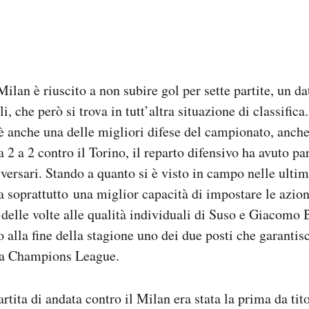
Milan è riuscito a non subire gol per sette partite, un d
, che però si trova in tutt’altra situazione di classific
è anche una delle migliori difese del campionato, anche
a 2 a 2 contro il Torino, il reparto difensivo ha avuto pa
versari. Stando a quanto si è visto in campo nelle ultime
soprattutto una miglior capacità di impostare le azioni
iù delle volte alle qualità individuali di Suso e Giacomo
o alla fine della stagione uno dei due posti che garantis
lla Champions League.
artita di andata contro il Milan era stata la prima da tit