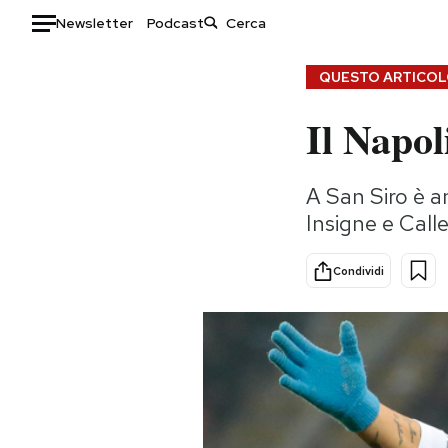
Newsletter
Podcast
Auto
QUESTO ARTICOLO
Il Napol
HOME
Italia
Moda
A San Siro è a
Mondo
Libri
Insigne e Call
Politica
Consumismi
Tecnologia
Storie/Idee
Condividi
Internet
Ok Boomer!
Scienza
Media
Cultura
Europa
Economia
Altrecose
Sport
Mondiali calcio 2026