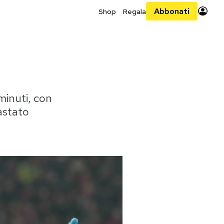
Abbonati
Shop
Regala
minuti, con
astato