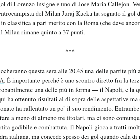
ol di Lorenzo Insigne e uno di Jose Maria Callejon. Ver
ntrocampista del Milan Juraj Kucka ha segnato il gol de
in classifica a pari merito con la Roma (che deve ancor
il Milan rimane quinto a 37 punti.
***
ocheranno questa sera alle 20.45 una delle partite più 
 A
. È importante perché è uno scontro diretto fra la ter
obabilmente una delle più in forma — il Napoli, e la qu
qui ha ottenuto risultati al di sopra delle aspettative ma
onato ha rallentato un po’ il suo rendimento. Entrambe
fare a meno di almeno tre titolari, ma ci sono comunqu
tita godibile e combattuta. Il Napoli gioca a tratti mol
adra italiana, ma concede spesso dei gol quando cala di i