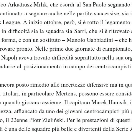
cco Arkadiusz Milik, che esordì al San Paolo segnando 
ontinuato a segnare anche nelle partite successive, sia
League. A inizio ottobre, però, si è rotto il legamento 
n difficoltà sia la squadra sia Sarri, che si è ritrovato 
n forma, e con un sostituto – Manolo Gabbiadini – che 
i trovare pronto. Nelle prime due giornate di campionato
 Napoli aveva trovato difficoltà soprattutto nella sua o
ondurre al posizionamento in campo dei centrocampisti e
ancora posto rimedio alle incertezze difensive ma in q
i titolari, in particolare Mertens, possono essere conside
a quando giocano assieme. Il capitano Marek Hamsik, i
tezza, affiancato da uno dei giovani centrocampisti più 
 il 22enne Piotr Zieliński. Per le prestazioni di questi 
i è una delle squadre più belle e divertenti della Serie 