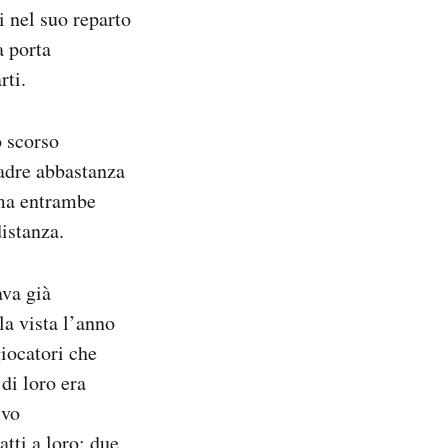
i nel suo reparto
a porta
rti.
o scorso
uadre abbastanza
 ma entrambe
istanza.
ava già
a vista l’anno
giocatori che
di loro era
ivo
atti a loro: due