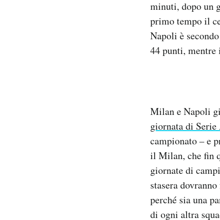
minuti, dopo un g
Notifiche mobile
primo tempo il ce
Regala il Post
Hai bisogno di aiuto?
Napoli è secondo 
Esci
44 punti, mentre 
Milan e Napoli gi
giornata di Serie
campionato – e pr
il Milan, che fin 
giornate di campi
stasera dovranno 
perché sia una par
di ogni altra squ