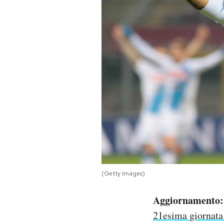
PODCAST
NEWSLETTER
I MIEI PREFERITI
SHOP
CALENDARIO
(Getty Images)
AREA PERSONALE
Aggiornamento
Area Personale
21esima giornata
Newsletter