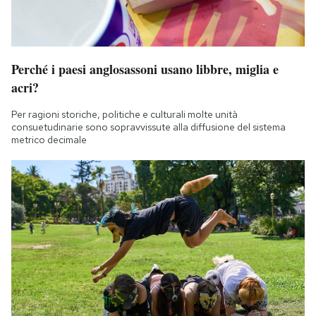
Notifiche mobile
Regala il Post
Hai bisogno di aiuto?
Esci
Perché i paesi anglosassoni usano libbre, miglia e
acri?
Per ragioni storiche, politiche e culturali molte unità
consuetudinarie sono sopravvissute alla diffusione del sistema
metrico decimale