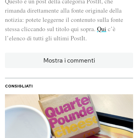
Questo è un post della categoria PostIt, che
rimanda direttamente alla fonte originale della
PODCAST
notizia: potete leggerne il contenuto sulla fonte
stessa cliccando sul titolo qui sopra.
Qui
c’è
NEWSLETTER
l’elenco di tutti gli ultimi PostIt.
I MIEI PREFERITI
Mostra i commenti
SHOP
CONSIGLIATI
CALENDARIO
AREA PERSONALE
Area Personale
Newsletter