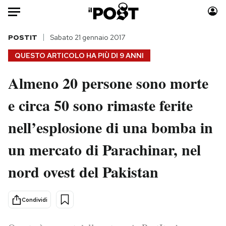
Auto
POSTIT
Sabato 21 gennaio 2017
QUESTO ARTICOLO HA PIÙ DI
9 ANNI
HOME
Almeno 20 persone sono morte
Italia
Moda
e circa 50 sono rimaste ferite
Mondo
Libri
Politica
Consumismi
nell’esplosione di una bomba in
Tecnologia
Storie/Idee
Internet
Ok Boomer!
un mercato di Parachinar, nel
Scienza
Media
nord ovest del Pakistan
Cultura
Europa
Economia
Altrecose
Condividi
Sport
Mondiali calcio 2026