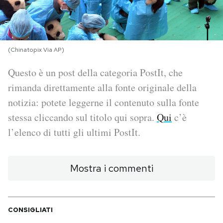
PODCAST
(Chinatopix Via AP)
NEWSLETTER
Questo è un post della categoria PostIt, che
rimanda direttamente alla fonte originale della
I MIEI PREFERITI
notizia: potete leggerne il contenuto sulla fonte
stessa cliccando sul titolo qui sopra.
Qui
c’è
SHOP
l’elenco di tutti gli ultimi PostIt.
CALENDARIO
Mostra i commenti
AREA PERSONALE
Area Personale
CONSIGLIATI
Newsletter