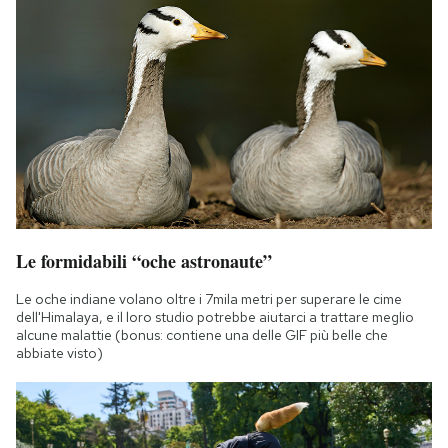
Notifiche mobile
Regala il Post
Hai bisogno di aiuto?
Esci
Le formidabili “oche astronaute”
Le oche indiane volano oltre i 7mila metri per superare le cime
dell'Himalaya, e il loro studio potrebbe aiutarci a trattare meglio
alcune malattie (bonus: contiene una delle GIF più belle che
abbiate visto)