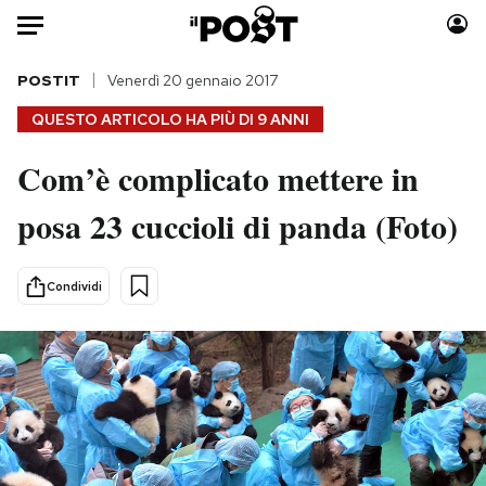
Auto
POSTIT
Venerdì 20 gennaio 2017
QUESTO ARTICOLO HA PIÙ DI
9 ANNI
HOME
Com’è complicato mettere in
Italia
Moda
posa 23 cuccioli di panda (Foto)
Mondo
Libri
Politica
Consumismi
Tecnologia
Storie/Idee
Condividi
Internet
Ok Boomer!
Scienza
Media
Cultura
Europa
Economia
Altrecose
Sport
Mondiali calcio 2026