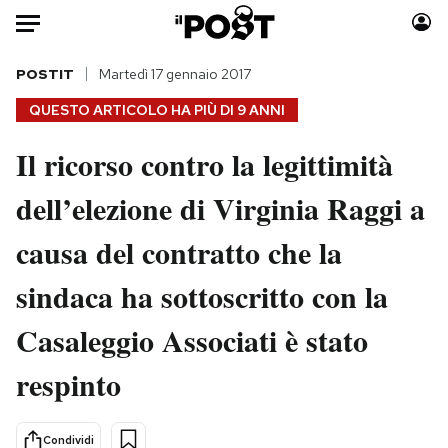
Auto
POSTIT
Martedì 17 gennaio 2017
QUESTO ARTICOLO HA PIÙ DI
9 ANNI
HOME
Il ricorso contro la legittimità
Italia
Moda
dell’elezione di Virginia Raggi a
Mondo
Libri
Politica
Consumismi
causa del contratto che la
Tecnologia
Storie/Idee
Internet
Ok Boomer!
sindaca ha sottoscritto con la
Scienza
Media
Casaleggio Associati è stato
Cultura
Europa
Economia
Altrecose
respinto
Sport
Mondiali calcio 2026
Condividi