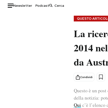
Newsletter
Podcast
Auto
QUESTO ARTICOLO
La rice
HOME
Italia
Moda
2014 nel
Mondo
Libri
Politica
Consumismi
da Austr
Tecnologia
Storie/Idee
Internet
Ok Boomer!
Scienza
Media
Condividi
Cultura
Europa
Economia
Altrecose
Questo è un post 
Sport
Mondiali calcio 2026
della notizia: pot
Qui
c’è l’elenco d