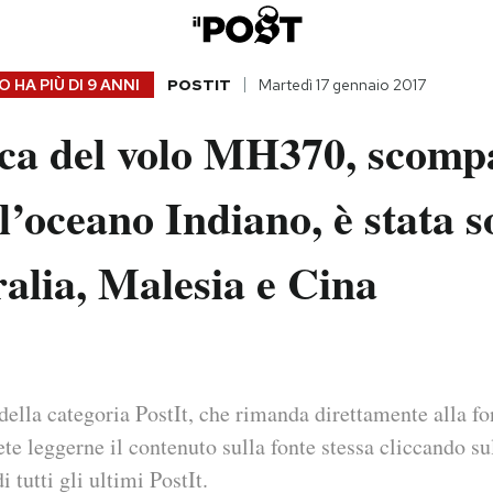
 HA PIÙ DI
9 ANNI
POSTIT
Martedì 17 gennaio 2017
rca del volo MH370, scomp
l’oceano Indiano, è stata 
alia, Malesia e Cina
della categoria PostIt, che rimanda direttamente alla fo
ete leggerne il contenuto sulla fonte stessa cliccando sul
i tutti gli ultimi PostIt.