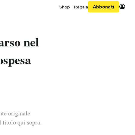
Abbonati
Shop
Regala
arso nel
sospesa
nte originale
 titolo qui sopra.