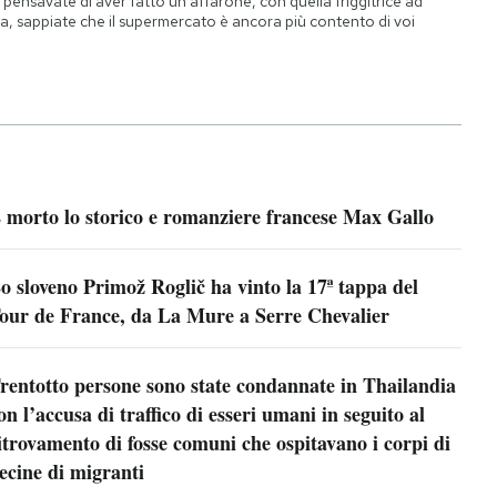
 pensavate di aver fatto un affarone, con quella friggitrice ad
ia, sappiate che il supermercato è ancora più contento di voi
 morto lo storico e romanziere francese Max Gallo
o sloveno Primož Roglič ha vinto la 17ª tappa del
our de France, da La Mure a Serre Chevalier
rentotto persone sono state condannate in Thailandia
on l’accusa di traffico di esseri umani in seguito al
itrovamento di fosse comuni che ospitavano i corpi di
ecine di migranti