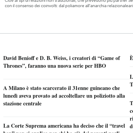
Cioè ai tipi di relazioni non tradizionali, che prevedono più partner
Se
con il consenso dei coinvolti: dal poliamore all'anarchia relazionale
ar
David Benioff e D. B. Weiss, i creatori di “Game of
È
Thrones”, faranno una nuova serie per HBO
L
T
A Milano è stato scarcerato il 31enne guineano che
lunedì aveva provato ad accoltellare un poliziotto alla
T
stazione centrale
c
r
La Corte Suprema americana ha deciso che il “travel
d