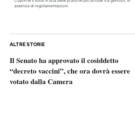
Coprirne il volto è una delle pratiche più diffuse tra genitori, in
Notifiche mobile
assenza di regolamentazioni
Regala il Post
Hai bisogno di aiuto?
Esci
ALTRE STORIE
Il Senato ha approvato il cosiddetto
“decreto vaccini”, che ora dovrà essere
votato dalla Camera