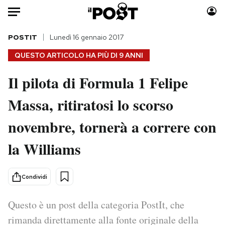
Auto
POSTIT
Lunedì 16 gennaio 2017
QUESTO ARTICOLO HA PIÙ DI
9 ANNI
HOME
Il pilota di Formula 1 Felipe
Italia
Moda
Massa, ritiratosi lo scorso
Mondo
Libri
Politica
Consumismi
novembre, tornerà a correre con
Tecnologia
Storie/Idee
Internet
Ok Boomer!
la Williams
Scienza
Media
Cultura
Europa
Condividi
Economia
Altrecose
Sport
Mondiali calcio 2026
Questo è un post della categoria PostIt, che
rimanda direttamente alla fonte originale della