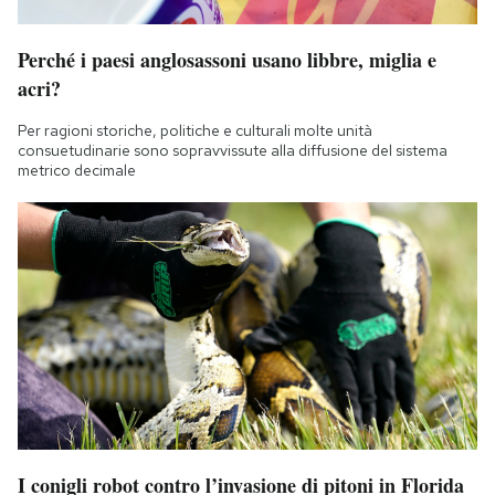
Notifiche mobile
Regala il Post
Perché i paesi anglosassoni usano libbre, miglia e
Hai bisogno di aiuto?
acri?
Esci
Per ragioni storiche, politiche e culturali molte unità
consuetudinarie sono sopravvissute alla diffusione del sistema
metrico decimale
I conigli robot contro l’invasione di pitoni in Florida