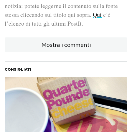
notizia: potete leggerne il contenuto sulla fonte
PODCAST
stessa cliccando sul titolo qui sopra.
Qui
c’è
l’elenco di tutti gli ultimi PostIt.
NEWSLETTER
Mostra i commenti
I MIEI PREFERITI
CONSIGLIATI
SHOP
CALENDARIO
AREA PERSONALE
Area Personale
Newsletter