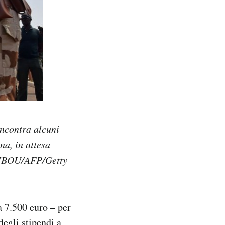
incontra alcuni
na, in attesa
KAMBOU/AFP/Getty
a 7.500 euro – per
degli stipendi a