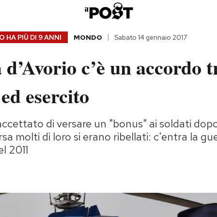
 HA PIÙ DI
9 ANNI
MONDO
Sabato 14 gennaio 2017
 d’Avorio c’è un accordo t
ed esercito
accettato di versare un "bonus" ai soldati dopo
a molti di loro si erano ribellati: c'entra la gue
l 2011