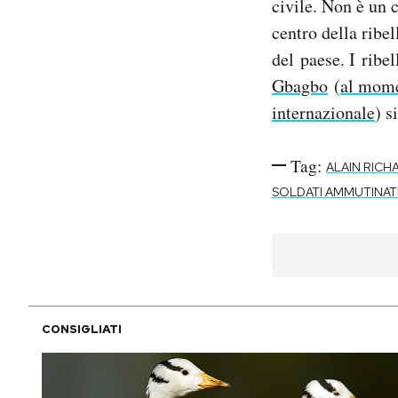
civile. Non è un c
centro della ribe
del paese. I ribe
Gbagbo
(
al mome
internazionale
) s
Tag:
ALAIN RIC
SOLDATI AMMUTINAT
CONSIGLIATI