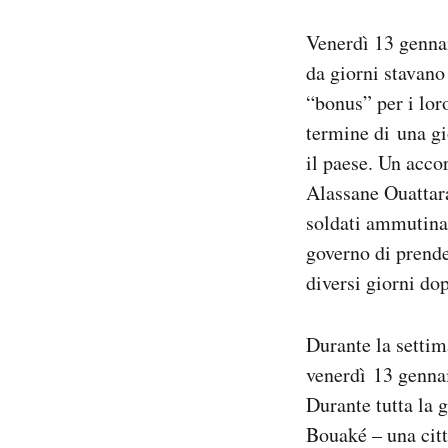
Notifiche mobile
Venerdì 13 gennai
Regala il Post
Hai bisogno di aiuto?
da giorni stavano 
Esci
“bonus” per i lor
termine di una gi
il paese. Un acco
Alassane Ouattara
soldati ammutinat
governo di prende
diversi giorni do
Durante la settim
venerdì 13 gennai
Durante tutta la g
Bouaké – una citt