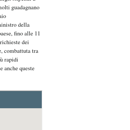
 molti guadagnano
aio
inistro della
aese, fino alle 11
richieste dei
e, combattuta tra
iù rapidi
se anche queste