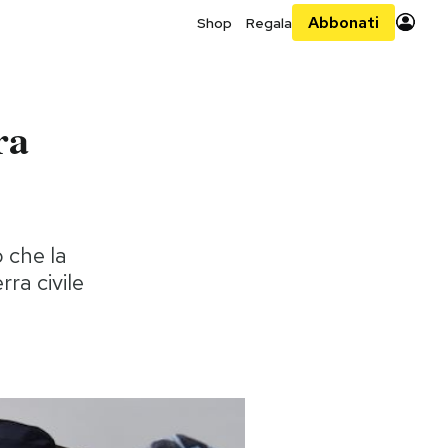
Abbonati
Shop
Regala
ra
 che la
rra civile