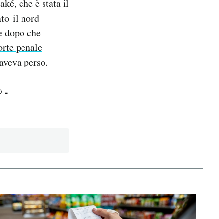
aké, che è stata il
ato il nord
re dopo che
orte penale
e aveva perso.
-
O