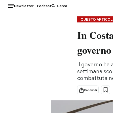
Newsletter
Podcast
Auto
QUESTO ARTICOLO
In Costa
HOME
Italia
Moda
governo 
Mondo
Libri
Politica
Consumismi
Il governo ha 
Tecnologia
Storie/Idee
settimana scors
Internet
Ok Boomer!
combattuta ne
Scienza
Media
Cultura
Europa
Condividi
Economia
Altrecose
Sport
Mondiali calcio 2026