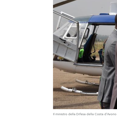
PODCAST
NEWSLETTER
I MIEI PREFERITI
SHOP
CALENDARIO
AREA PERSONALE
Area Personale
Newsletter
Il ministro della Difesa della Costa d'Avo