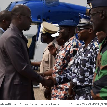
rio Alain-Richard Donwahi al suo arrivo all'aeroporto di Bouaké (SIA KAMBOU/A