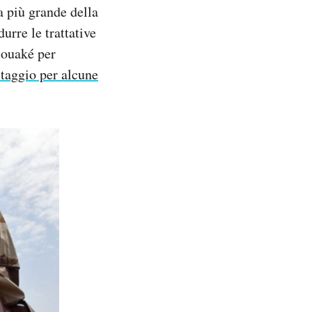
a più grande della
urre le trattative
Bouaké per
staggio per alcune