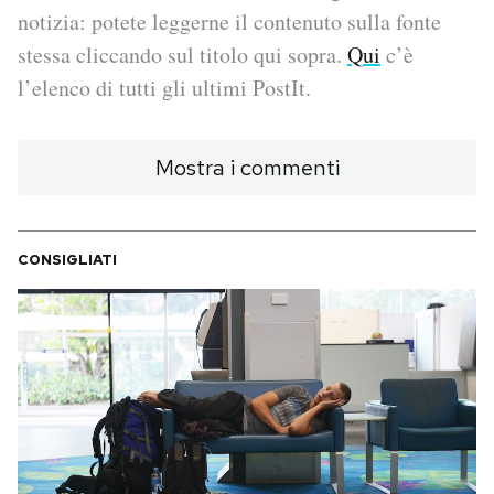
notizia: potete leggerne il contenuto sulla fonte
PODCAST
stessa cliccando sul titolo qui sopra.
Qui
c’è
l’elenco di tutti gli ultimi PostIt.
NEWSLETTER
Mostra i commenti
I MIEI PREFERITI
CONSIGLIATI
SHOP
CALENDARIO
AREA PERSONALE
Area Personale
Newsletter