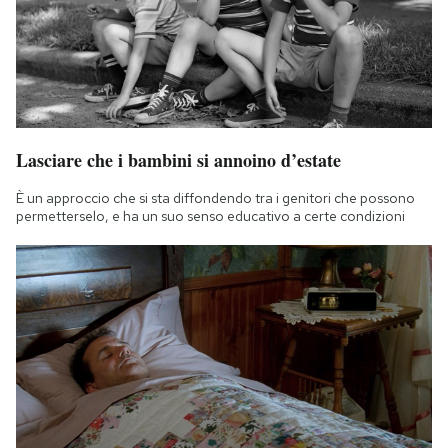
Notifiche mobile
Regala il Post
Hai bisogno di aiuto?
Esci
Lasciare che i bambini si annoino d’estate
È un approccio che si sta diffondendo tra i genitori che possono
permetterselo, e ha un suo senso educativo a certe condizioni