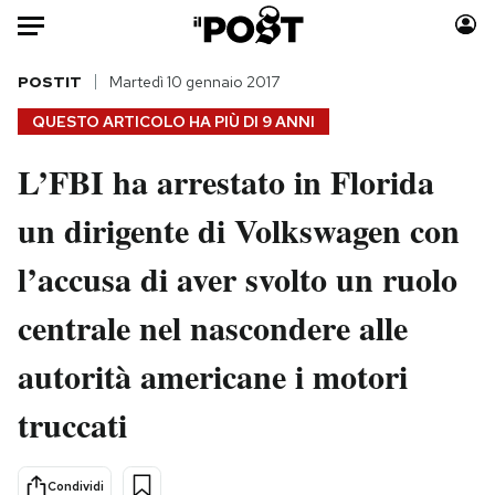
Auto
POSTIT
Martedì 10 gennaio 2017
QUESTO ARTICOLO HA PIÙ DI
9 ANNI
HOME
L’FBI ha arrestato in Florida
Italia
Moda
un dirigente di Volkswagen con
Mondo
Libri
Politica
Consumismi
l’accusa di aver svolto un ruolo
Tecnologia
Storie/Idee
Internet
Ok Boomer!
centrale nel nascondere alle
Scienza
Media
autorità americane i motori
Cultura
Europa
Economia
Altrecose
truccati
Sport
Mondiali calcio 2026
Condividi