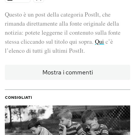
PODCAST
Questo è un post della categoria PostIt, che
rimanda direttamente alla fonte originale della
notizia: potete leggerne il contenuto sulla fonte
NEWSLETTER
stessa cliccando sul titolo qui sopra.
Qui
c’è
l’elenco di tutti gli ultimi PostIt.
I MIEI PREFERITI
Mostra i commenti
SHOP
CALENDARIO
CONSIGLIATI
AREA PERSONALE
Area Personale
Newsletter