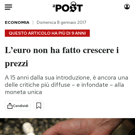
Auto
ECONOMIA
Domenica 8 gennaio 2017
QUESTO ARTICOLO HA PIÙ DI
9 ANNI
HOME
L’euro non ha fatto crescere i
Italia
Moda
prezzi
Mondo
Libri
Politica
Consumismi
A 15 anni dalla sua introduzione, è ancora una
Tecnologia
Storie/Idee
delle critiche più diffuse – e infondate – alla
Internet
Ok Boomer!
moneta unica
Scienza
Media
Cultura
Europa
Condividi
Economia
Altrecose
Sport
Mondiali calcio 2026