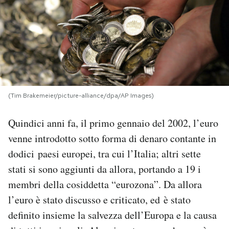
PODCAST
NEWSLETTER
I MIEI PREFERITI
(Tim Brakemeier/picture-alliance/dpa/AP Images)
Quindici anni fa, il primo gennaio del 2002, l’euro
SHOP
venne introdotto sotto forma di denaro contante in
dodici paesi europei, tra cui l’Italia; altri sette
CALENDARIO
stati si sono aggiunti da allora, portando a 19 i
membri della cosiddetta “eurozona”. Da allora
AREA PERSONALE
l’euro è stato discusso e criticato, ed è stato
Area Personale
definito insieme la salvezza dell’Europa e la causa
Newsletter