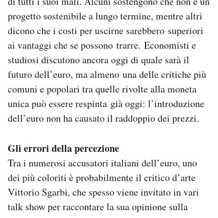
di tutti i suoi mali. Alcuni sostengono che non è un
Notifiche mobile
progetto sostenibile a lungo termine, mentre altri
Regala il Post
dicono che i costi per uscirne sarebbero superiori
Hai bisogno di aiuto?
ai vantaggi che se possono trarre. Economisti e
Esci
studiosi discutono ancora oggi di quale sarà il
futuro dell’euro, ma almeno una delle critiche più
comuni e popolari tra quelle rivolte alla moneta
unica può essere respinta già oggi: l’introduzione
dell’euro non ha causato il raddoppio dei prezzi.
Gli errori della percezione
Tra i numerosi accusatori italiani dell’euro, uno
dei più coloriti è probabilmente il critico d’arte
Vittorio Sgarbi, che spesso viene invitato in vari
talk show per raccontare la sua opinione sulla