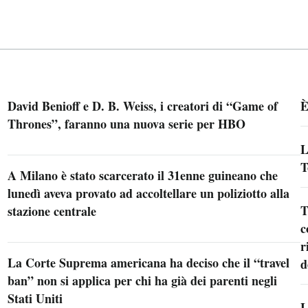
David Benioff e D. B. Weiss, i creatori di “Game of
È
Thrones”, faranno una nuova serie per HBO
L
T
A Milano è stato scarcerato il 31enne guineano che
lunedì aveva provato ad accoltellare un poliziotto alla
T
stazione centrale
c
r
La Corte Suprema americana ha deciso che il “travel
d
ban” non si applica per chi ha già dei parenti negli
Stati Uniti
L