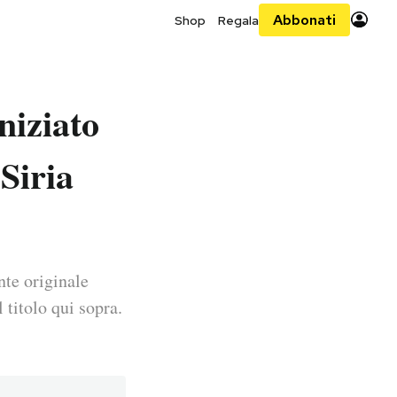
Abbonati
Shop
Regala
niziato
 Siria
nte originale
 titolo qui sopra.