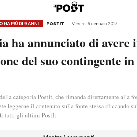
 HA PIÙ DI
9 ANNI
POSTIT
Venerdì 6 gennaio 2017
a ha annunciato di avere i
ione del suo contingente in
della categoria PostIt, che rimanda direttamente alla fo
ete leggerne il contenuto sulla fonte stessa cliccando sul
i tutti gli ultimi PostIt.