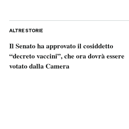
Notifiche mobile
Regala il Post
Hai bisogno di aiuto?
Esci
ALTRE STORIE
Il Senato ha approvato il cosiddetto
“decreto vaccini”, che ora dovrà essere
votato dalla Camera