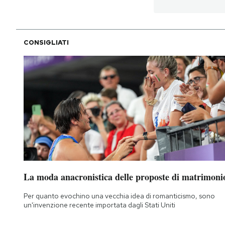
PODCAST
CONSIGLIATI
NEWSLETTER
I MIEI PREFERITI
SHOP
CALENDARIO
La moda anacronistica delle proposte di matrimoni
AREA PERSONALE
Per quanto evochino una vecchia idea di romanticismo, sono
un'invenzione recente importata dagli Stati Uniti
Area Personale
Newsletter