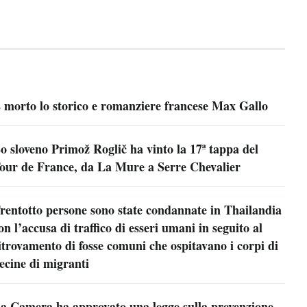
 morto lo storico e romanziere francese Max Gallo
o sloveno Primož Roglič ha vinto la 17ª tappa del
our de France, da La Mure a Serre Chevalier
rentotto persone sono state condannate in Thailandia
on l’accusa di traffico di esseri umani in seguito al
itrovamento di fosse comuni che ospitavano i corpi di
ecine di migranti
a Camera ha approvato una legge sulla prevenzione