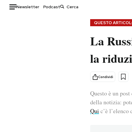
Newsletter
Podcast
Auto
QUESTO ARTICOLO
La Russi
HOME
Italia
Moda
la riduz
Mondo
Libri
Politica
Consumismi
Tecnologia
Storie/Idee
Condividi
Internet
Ok Boomer!
Scienza
Media
Questo è un post 
Cultura
Europa
della notizia: pot
Economia
Altrecose
Qui
c’è l’elenco d
Sport
Mondiali calcio 2026