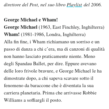
direttore del Post, nel suo libro
Playlist
del 2006.
Notifiche mobile
Regala il Post
Hai bisogno di aiuto?
George Michael e Wham!
Esci
George Michael
(1963, East Finchley, Inghilterra)
Wham!
(1981-1986, Londra, Inghilterra)
Alla fin fine, i Wham richiamano un sorriso e un
passo di danza a chi c’era, ma di canzoni di qualità
non hanno lasciato praticamente niente. Meno
degli Spandau Ballet, per dire. Eppure avevano
delle loro frivole bravure, e George Michael le ha
dimostrate dopo, a chi sapeva scavare sotto il
fenomeno da baraccone che è diventata la sua
carriera planetaria. Prima che arrivasse Robbie
Williams a soffiargli il posto.