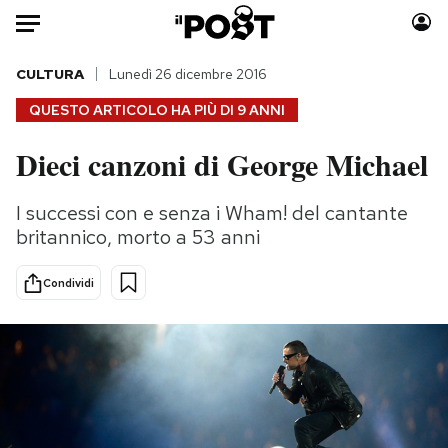
Auto
CULTURA
Lunedì 26 dicembre 2016
QUESTO ARTICOLO HA PIÙ DI
9 ANNI
HOME
Dieci canzoni di George Michael
Italia
Moda
Mondo
Libri
I successi con e senza i Wham! del cantante
Politica
Consumismi
britannico, morto a 53 anni
Tecnologia
Storie/Idee
Internet
Ok Boomer!
Condividi
Scienza
Media
Cultura
Europa
Economia
Altrecose
Sport
Mondiali calcio 2026