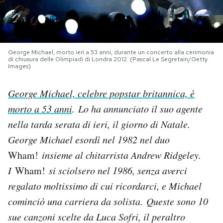
PODCAST
George Michael, morto ieri a 53 anni, durante un concerto alla cerimonia
NEWSLETTER
di chiusura delle Olimpiadi di Londra 2012. (Pascal Le Segretain/Getty
Images)
I MIEI PREFERITI
George Michael, celebre popstar britannica, è
morto a 53 anni
. Lo ha annunciato il suo agente
SHOP
nella tarda serata di ieri, il giorno di Natale.
George Michael esordì nel 1982 nel duo
CALENDARIO
Wham!
insieme al chitarrista Andrew Ridgeley.
I
Wham!
si sciolsero nel 1986, senza averci
AREA PERSONALE
regalato moltissimo di cui ricordarci, e Michael
cominciò una carriera da solista. Queste sono 10
Area Personale
sue canzoni scelte da Luca Sofri, il peraltro
Newsletter