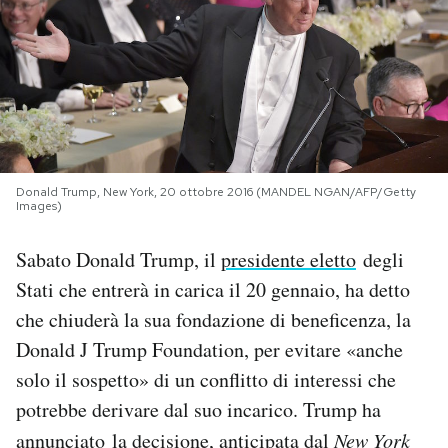
PODCAST
NEWSLETTER
I MIEI PREFERITI
Donald Trump, New York, 20 ottobre 2016 (MANDEL NGAN/AFP/Getty
Images)
SHOP
Sabato Donald Trump, il
presidente eletto
degli
Stati che entrerà in carica il 20 gennaio, ha detto
CALENDARIO
che chiuderà la sua fondazione di beneficenza, la
Donald J Trump Foundation, per evitare «anche
AREA PERSONALE
solo il sospetto» di un conflitto di interessi che
potrebbe derivare dal suo incarico. Trump ha
Area Personale
annunciato la decisione,
anticipata dal
New York
Newsletter