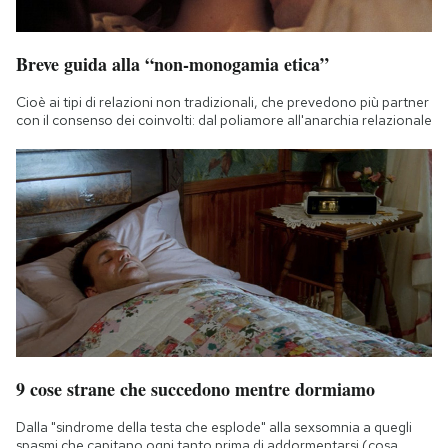
Breve guida alla “non-monogamia etica”
Cioè ai tipi di relazioni non tradizionali, che prevedono più partner
con il consenso dei coinvolti: dal poliamore all'anarchia relazionale
9 cose strane che succedono mentre dormiamo
Dalla "sindrome della testa che esplode" alla sexsomnia a quegli
spasmi che capitano ogni tanto prima di addormentarsi (cosa