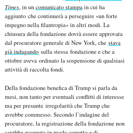
Notifiche mobile
Times
, in un
comunicato stampa
in cui ha
Regala il Post
aggiunto che continuerà a perseguire «un forte
Hai bisogno di aiuto?
impegno nella filantropia» in altri modi. La
Esci
chiusura della fondazione dovrà essere approvata
dal procuratore generale di New York, che
stava
già indagando
sulla stessa fondazione e che a
ottobre aveva ordinato la sospensione di qualsiasi
attività di raccolta fondi.
Della fondazione benefica di Trump si parla da
mesi, non tanto per eventuali conflitti di interesse
ma per presunte irregolarità che Trump che
avrebbe commesso. Secondo l’indagine del
procuratore, la registrazione della fondazione non
sarebbe avvenuta in modo corretto e di