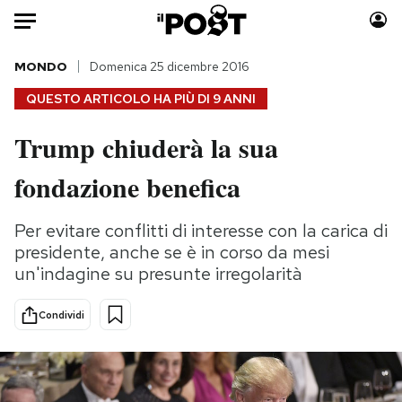
Auto
MONDO
Domenica 25 dicembre 2016
QUESTO ARTICOLO HA PIÙ DI
9 ANNI
HOME
Trump chiuderà la sua
Italia
Moda
fondazione benefica
Mondo
Libri
Politica
Consumismi
Per evitare conflitti di interesse con la carica di
Tecnologia
Storie/Idee
presidente, anche se è in corso da mesi
Internet
Ok Boomer!
un'indagine su presunte irregolarità
Scienza
Media
Cultura
Europa
Condividi
Economia
Altrecose
Sport
Mondiali calcio 2026