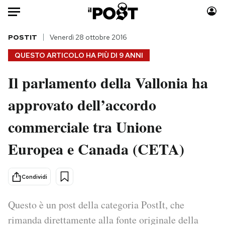
Auto
POSTIT
Venerdì 28 ottobre 2016
QUESTO ARTICOLO HA PIÙ DI
9 ANNI
HOME
Il parlamento della Vallonia ha
Italia
Moda
approvato dell’accordo
Mondo
Libri
Politica
Consumismi
commerciale tra Unione
Tecnologia
Storie/Idee
Internet
Ok Boomer!
Europea e Canada (CETA)
Scienza
Media
Cultura
Europa
Condividi
Economia
Altrecose
Sport
Mondiali calcio 2026
Questo è un post della categoria PostIt, che
rimanda direttamente alla fonte originale della