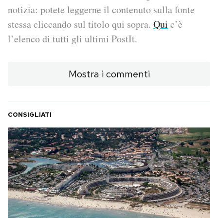
notizia: potete leggerne il contenuto sulla fonte
PODCAST
stessa cliccando sul titolo qui sopra.
Qui
c’è
l’elenco di tutti gli ultimi PostIt.
NEWSLETTER
Mostra i commenti
I MIEI PREFERITI
CONSIGLIATI
SHOP
CALENDARIO
AREA PERSONALE
Area Personale
Newsletter