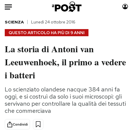
Auto
SCIENZA
Lunedì 24 ottobre 2016
QUESTO ARTICOLO HA PIÙ DI
9 ANNI
HOME
La storia di Antoni van
Italia
Moda
Leeuwenhoek, il primo a vedere
Mondo
Libri
Politica
Consumismi
i batteri
Tecnologia
Storie/Idee
Internet
Ok Boomer!
Lo scienziato olandese nacque 384 anni fa
Scienza
Media
oggi, e si costruì da solo i suoi microscopi: gli
Cultura
Europa
servivano per controllare la qualità dei tessuti
che commerciava
Economia
Altrecose
Sport
Mondiali calcio 2026
Condividi