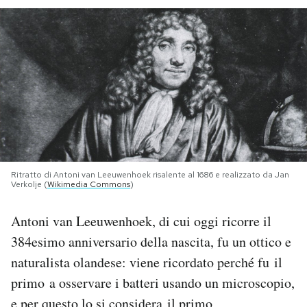
PODCAST
NEWSLETTER
I MIEI PREFERITI
SHOP
Ritratto di Antoni van Leeuwenhoek risalente al 1686 e realizzato da Jan
Verkolje (
Wikimedia Commons
)
CALENDARIO
Antoni van Leeuwenhoek, di cui oggi ricorre il
384esimo anniversario della nascita, fu un ottico e
AREA PERSONALE
naturalista olandese: viene ricordato perché fu il
primo a osservare i batteri usando un microscopio,
Area Personale
Newsletter
e per questo lo si considera il primo