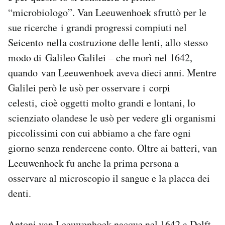
Notifiche mobile
“microbiologo”. Van Leeuwenhoek sfruttò per le
Regala il Post
sue ricerche i grandi progressi compiuti nel
Hai bisogno di aiuto?
Seicento nella costruzione delle lenti, allo stesso
Esci
modo di Galileo Galilei – che morì nel 1642,
quando van Leeuwenhoek aveva dieci anni. Mentre
Galilei però le usò per osservare i corpi
celesti, cioè oggetti molto grandi e lontani, lo
scienziato olandese le usò per vedere gli organismi
piccolissimi con cui abbiamo a che fare ogni
giorno senza rendercene conto. Oltre ai batteri, van
Leeuwenhoek fu anche la prima persona a
osservare al microscopio il sangue e la placca dei
denti.
Antoni van Leeuwenhoek nacque nel 1642 a Delft,