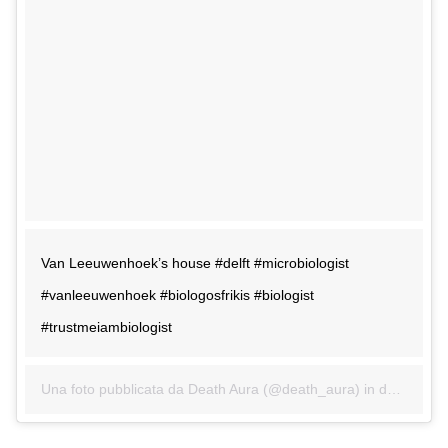
Van Leeuwenhoek’s house #delft #microbiologist
#vanleeuwenhoek #biologosfrikis #biologist
#trustmeiambiologist
Una foto pubblicata da Death Aura (@death_aura) in data:
18 S