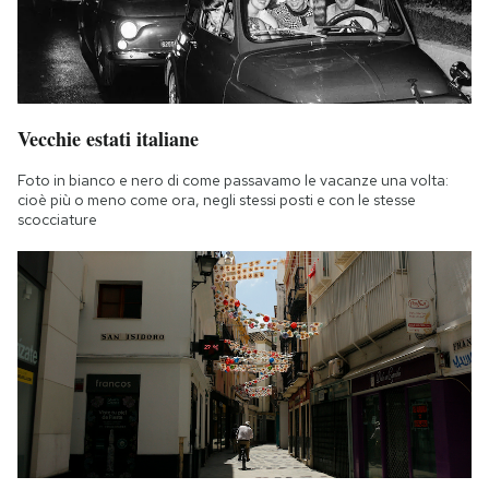
Vecchie estati italiane
Foto in bianco e nero di come passavamo le vacanze una volta:
cioè più o meno come ora, negli stessi posti e con le stesse
scocciature