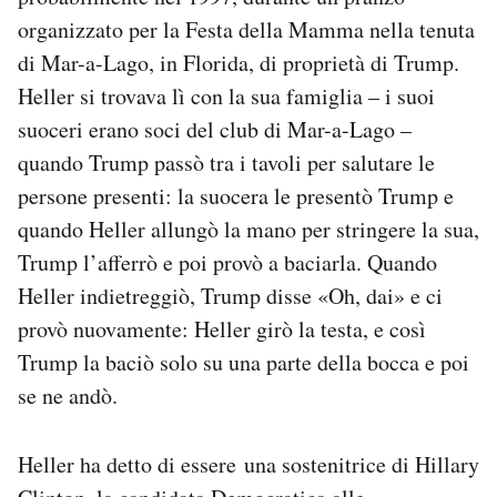
Notifiche mobile
organizzato per la Festa della Mamma nella tenuta
Regala il Post
di Mar-a-Lago, in Florida, di proprietà di Trump.
Hai bisogno di aiuto?
Heller si trovava lì con la sua famiglia – i suoi
Esci
suoceri erano soci del club di Mar-a-Lago –
quando Trump passò tra i tavoli per salutare le
persone presenti: la suocera le presentò Trump e
quando Heller allungò la mano per stringere la sua,
Trump l’afferrò e poi provò a baciarla. Quando
Heller indietreggiò, Trump disse «Oh, dai» e ci
provò nuovamente: Heller girò la testa, e così
Trump la baciò solo su una parte della bocca e poi
se ne andò.
Heller ha detto di essere una sostenitrice di Hillary