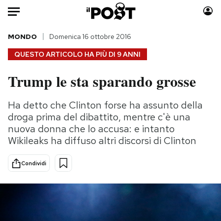
Auto
MONDO
Domenica 16 ottobre 2016
QUESTO ARTICOLO HA PIÙ DI
9 ANNI
HOME
Trump le sta sparando grosse
Italia
Moda
Mondo
Libri
Ha detto che Clinton forse ha assunto della
Politica
Consumismi
droga prima del dibattito, mentre c'è una
Tecnologia
Storie/Idee
nuova donna che lo accusa: e intanto
Wikileaks ha diffuso altri discorsi di Clinton
Internet
Ok Boomer!
Scienza
Media
Condividi
Cultura
Europa
Economia
Altrecose
Sport
Mondiali calcio 2026