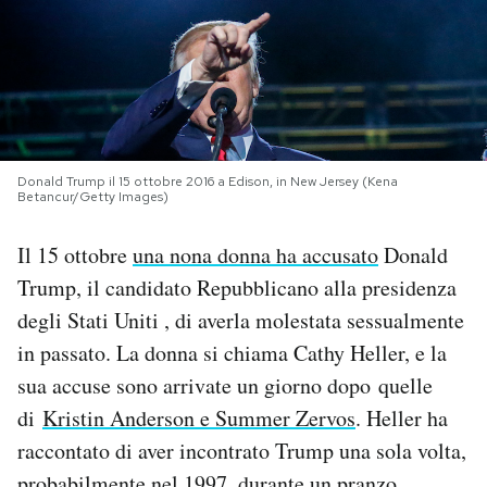
PODCAST
NEWSLETTER
Donald Trump il 15 ottobre 2016 a Edison, in New Jersey (Kena
I MIEI PREFERITI
Betancur/Getty Images)
Il 15 ottobre
una nona donna ha accusato
Donald
SHOP
Trump, il candidato Repubblicano alla presidenza
degli Stati Uniti , di averla molestata sessualmente
CALENDARIO
in passato. La donna si chiama Cathy Heller, e la
sua accuse sono arrivate un giorno dopo quelle
AREA PERSONALE
di
Kristin Anderson e Summer Zervos
. Heller ha
raccontato di aver incontrato Trump una sola volta,
Area Personale
Newsletter
probabilmente nel 1997, durante un pranzo