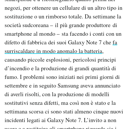
Notifiche mobile
negozi, per ottenere un cellulare di un altro tipo in
Regala il Post
sostituzione o un rimborso totale. Da settimane la
Hai bisogno di aiuto?
società sudcoreana – il più grande produttore di
Esci
smartphone al mondo – sta facendo i conti con un
difetto di fabbrica dei suoi Galaxy Note 7 che
fa
surriscaldare in modo anomalo la batteria
,
causando piccole esplosioni, pericolosi principi
d’incendio e la produzione di grandi quantità di
fumo. I problemi sono iniziati nei primi giorni di
settembre e in seguito Samsung aveva annunciato
di averli risolti, con la produzione di modelli
sostitutivi senza difetti, ma così non è stato e la
settimana scorsa ci sono stati almeno cinque nuovi
incidenti legati ai Galaxy Note 7. L’invito a non
usare e a restituire gli smartphone riguarda sia i