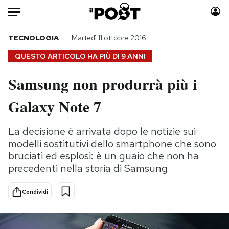
Auto
TECNOLOGIA
Martedì 11 ottobre 2016
QUESTO ARTICOLO HA PIÙ DI
9 ANNI
HOME
Samsung non produrrà più i
Italia
Moda
Galaxy Note 7
Mondo
Libri
Politica
Consumismi
La decisione è arrivata dopo le notizie sui
Tecnologia
Storie/Idee
modelli sostitutivi dello smartphone che sono
Internet
Ok Boomer!
bruciati ed esplosi: è un guaio che non ha
Scienza
Media
precedenti nella storia di Samsung
Cultura
Europa
Economia
Altrecose
Condividi
Sport
Mondiali calcio 2026