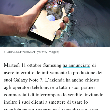
PODCAST
NEWSLETTER
I MIEI PREFERITI
(TOBIAS SCHWARZ/AFP/Getty Images)
SHOP
Martedì 11 ottobre Samsung
ha annunciato
di
avere interrotto definitivamente la produzione dei
CALENDARIO
suoi Galaxy Note 7. L’azienda ha anche chiesto
agli operatori telefonici e a tutti i suoi partner
AREA PERSONALE
commerciali di interrompere le vendite, invitando
inoltre i suoi clienti a smettere di usare lo
Area Personale
Newsletter
smartphone e a riconsegnarlo quanto prima nei