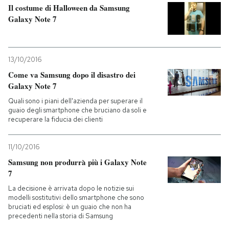
Il costume di Halloween da Samsung
Galaxy Note 7
PODCAST
NEWSLETTER
13/10/2016
Come va Samsung dopo il disastro dei
Galaxy Note 7
I MIEI PREFERITI
Quali sono i piani dell'azienda per superare il
guaio degli smartphone che bruciano da soli e
recuperare la fiducia dei clienti
SHOP
11/10/2016
CALENDARIO
Samsung non produrrà più i Galaxy Note
7
AREA PERSONALE
La decisione è arrivata dopo le notizie sui
modelli sostitutivi dello smartphone che sono
bruciati ed esplosi: è un guaio che non ha
Entra
precedenti nella storia di Samsung