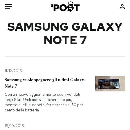
Auto
SAMSUNG GALAXY
NOTE 7
HOME
Italia
Moda
Mondo
Libri
Politica
Consumismi
11/12/2016
Tecnologia
Storie/Idee
Samsung vuole spegnere gli ultimi Galaxy
Internet
Ok Boomer!
Note 7
Scienza
Media
Con un nuovo aggiornamento quelli venduti
Cultura
Europa
negli Stati Uniti non si caricheranno più,
mentre quelli europei si fermeranno al 30 per
Economia
Altrecose
cento della batteria
Sport
Mondiali calcio 2026
19/10/2016