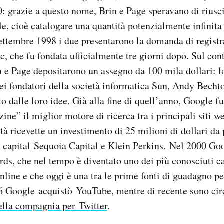
0: grazie a questo nome, Brin e Page speravano di rius
le, cioè catalogare una quantità potenzialmente infinita
 settembre 1998 i due presentarono la domanda di registr
c, che fu fondata ufficialmente tre giorni dopo. Sul con
n e Page depositarono un assegno da 100 mila dollari: 
ei fondatori della società informatica Sun, Andy Becht
to dalle loro idee. Già alla fine di quell’anno, Google 
ine” il miglior motore di ricerca tra i principali siti w
tà ricevette un investimento di 25 milioni di dollari da 
e capital Sequoia Capital e Klein Perkins. Nel 2000 Go
s, che nel tempo è diventato uno dei più conosciuti ca
online e che oggi è una tra le prime fonti di guadagno p
6 Google acquistò YouTube, mentre di recente sono ci
ella compagnia per Twitter
.