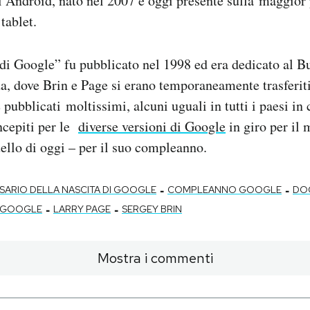
i Android, nato nel 2007 e oggi presente sulla maggior 
tablet.
 di Google” fu pubblicato nel 1998 ed era dedicato al 
a, dove Brin e Page si erano temporaneamente trasferiti
e pubblicati moltissimi, alcuni uguali in tutti i paesi in
oncepiti per le
diverse versioni di Google
in giro per il 
llo di oggi – per il suo compleanno.
-
-
RSARIO DELLA NASCITA DI GOOGLE
COMPLEANNO GOOGLE
DO
-
-
GOOGLE
LARRY PAGE
SERGEY BRIN
Mostra i commenti