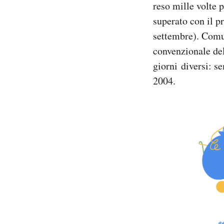
reso mille volte p
Notifiche mobile
superato con il p
Regala il Post
settembre). Comu
Hai bisogno di aiuto?
Esci
convenzionale del
giorni diversi: s
2004.