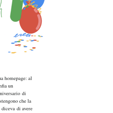
ua homepage: al
nfia un
niversario di
ostengono che la
 diceva di avere