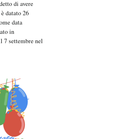
detto di avere
 è datato 26
come data
ato in
il 7 settembre nel