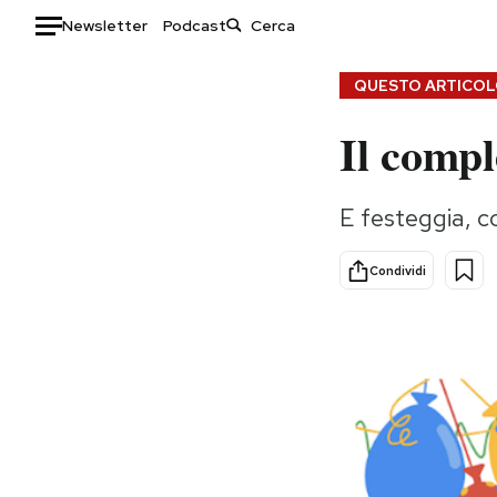
Newsletter
Podcast
Auto
QUESTO ARTICOLO
Il compl
HOME
Italia
Moda
E festeggia, c
Mondo
Libri
Politica
Consumismi
Condividi
Tecnologia
Storie/Idee
Internet
Ok Boomer!
Scienza
Media
Cultura
Europa
Economia
Altrecose
Sport
Mondiali calcio 2026