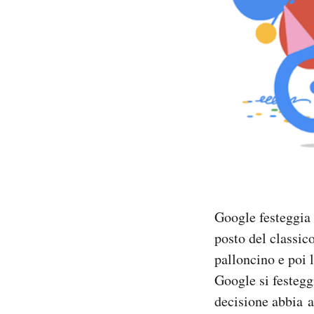
PODCAST
NEWSLETTER
I MIEI PREFERITI
SHOP
CALENDARIO
Google festeggia
posto del classic
palloncino e poi 
AREA PERSONALE
Google si festegg
Area Personale
decisione abbia 
Newsletter