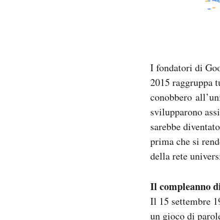
I fondatori di Go
2015 raggruppa tu
conobbero all’univ
svilupparono ass
sarebbe diventato
prima che si rend
della rete univers
Il compleanno d
Il 15 settembre 1
un gioco di parol