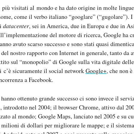
i più visitati al mondo e ha dato origine in molte lingue
nome, come il verbo italiano “googlare” (“gugolare”). I
ci
datacenter
, sei in America, due in Europa e due in As
 all’implementazione del motore di ricerca, Google ha cr
hanno avuto scarso successo e sono stati quasi dimenticat
 del nostro rapporto con Internet in generale, tanto da 
ttito sul “monopolio” di Google sulla vita digitale delle
ti c’è sicuramente il social network
Google+
, che non è
oncorrenza a Facebook.
e hanno ottenuto grande successo ci sono invece il servi
, introdotto nel 2004; il browser Chrome, attivo dal 200
zzato al mondo; Google Maps, lanciato nel 2005 e su cui
 milioni di dollari per migliorare le mappe; e il sistem