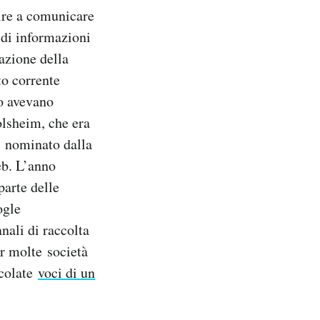
cire a comunicare
 di informazioni
azione della
to corrente
lo avevano
olsheim, che era
fu nominato dalla
eb. L’anno
parte delle
ogle
nali di raccolta
er molte società
rcolate
voci di un