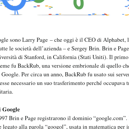
ogle sono Larry Page – che oggi è il CEO di Alphabet, l
tte le società dell’azienda – e Sergey Brin. Brin e Page
ersità di Stanford, in California (Stati Uniti). Il prim
ieme fu BackRub, una versione embrionale di quello che
 Google. Per circa un anno, BackRub fu usato sui server
esse necessario un suo trasferimento perché occupava t
itaria.
i Google
997 Brin e Page registrarono il dominio “google.com”.
e legato alla parola “googol”, usata in matematica per 