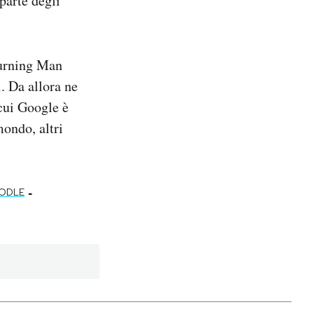
parte degli
Burning Man
. Da allora ne
 cui Google è
mondo, altri
-
ODLE