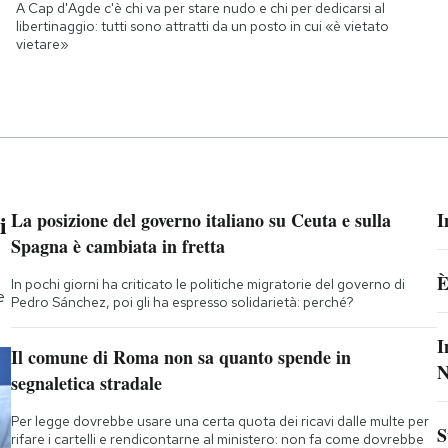
A Cap d'Agde c'è chi va per stare nudo e chi per dedicarsi al
libertinaggio: tutti sono attratti da un posto in cui «è vietato
vietare»
i
La posizione del governo italiano su Ceuta e sulla
I
Spagna è cambiata in fretta
È
In pochi giorni ha criticato le politiche migratorie del governo di
e
Pedro Sánchez, poi gli ha espresso solidarietà: perché?
I
Il comune di Roma non sa quanto spende in
N
segnaletica stradale
Per legge dovrebbe usare una certa quota dei ricavi dalle multe per
S
rifare i cartelli e rendicontarne al ministero: non fa come dovrebbe