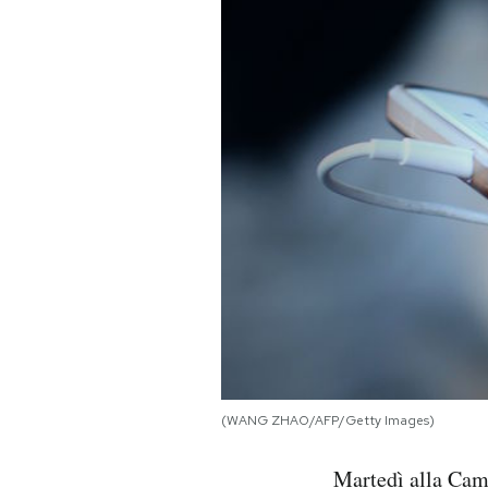
PODCAST
NEWSLETTER
I MIEI PREFERITI
SHOP
CALENDARIO
AREA PERSONALE
(WANG ZHAO/AFP/Getty Images)
Area Personale
Martedì alla Came
Newsletter