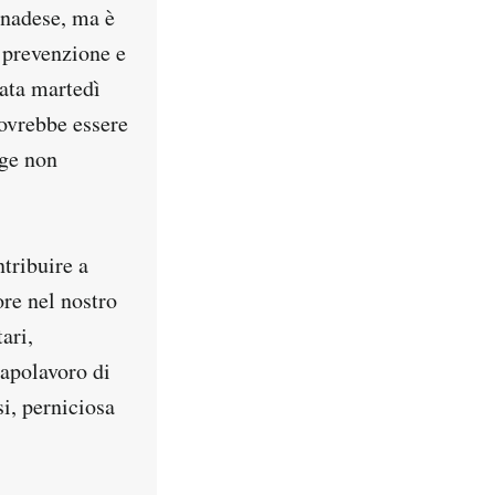
anadese, ma è
a prevenzione e
vata martedì
ovrebbe essere
gge non
ntribuire a
re nel nostro
ari,
apolavoro di
si, perniciosa