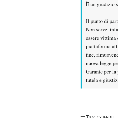
È un giudizio 
Il punto di par
Non serve, infa
essere vittima 
piattaforma att
fine, rimuoven
nuova legge per
Garante per la 
tutela e giustiz
Tag:
CYBERBULL