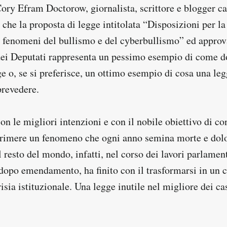
Cory Efram Doctorow, giornalista, scrittore e blogger c
e che la proposta di legge intitolata “Disposizioni per l
ei fenomeni del bullismo e del cyberbullismo” ed appro
ei Deputati rappresenta un pessimo esempio di come d
ge o, se si preferisce, un ottimo esempio di cosa una le
revedere.
on le migliori intenzioni e con il nobile obiettivo di co
primere un fenomeno che ogni anno semina morte e dolo
resto del mondo, infatti, nel corso dei lavori parlament
po emendamento, ha finito con il trasformarsi in un c
risia istituzionale. Una legge inutile nel migliore dei ca