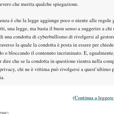
severo che merita qualche spiegazione.
tenza è che la legge aggiunge poco o niente alle regole g
tti, una legge, ma basta il buon senso a suggerire a chi 
di una condotta di cyberbullismo di rivolgersi al gestor
raverso la quale la condotta è posta in essere per chied
do o bloccando il contenuto incriminato. E, egualmente
 dire che se la condotta in questione rientra nella com
privacy, chi ne è vittima può rivolgersi a quest’ultimo 
ia.
(
Continua a legger
ISMO