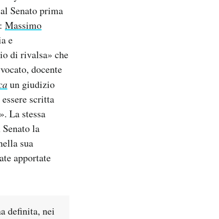
e al Senato prima
i:
Massimo
ia e
io di rivalsa» che
vvocato, docente
ca
un giudizio
essere scritta
». La stessa
n Senato la
nella sua
tate apportate
 definita, nei