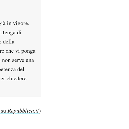
ià in vigore.
ritenga di
e della
ere che vi ponga
, non serve una
petenza del
per chiedere
e su
Repubblica.it
)