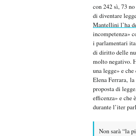
Notifiche mobile
con 242 sì, 73 no
Regala il Post
di diventare legge
Hai bisogno di aiuto?
Mantellini l’ha d
Esci
incompetenza» con
i parlamentari it
di diritto delle n
molto negativo. H
una legge» e che 
Elena Ferrara, la
proposta di legge
efficenza» e che 
durante l’iter pa
Non sarà “la pi