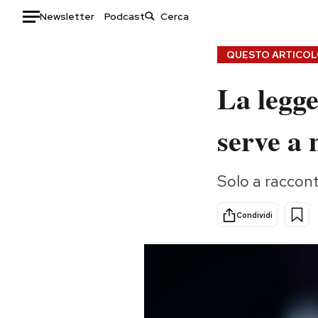
Newsletter
Podcast
Auto
QUESTO ARTICOLO
La legge
HOME
Italia
Moda
serve a 
Mondo
Libri
Politica
Consumismi
Solo a raccont
Tecnologia
Storie/Idee
Internet
Ok Boomer!
Condividi
Scienza
Media
Cultura
Europa
Economia
Altrecose
Sport
Mondiali calcio 2026