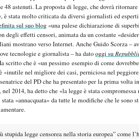
 e 48 astenuti. La proposta di legge, che dovrà ritornar
, è stata molto criticata da diversi giornalisti ed espert
efinita sul suo blog
«una palese dichiarazione di superb
 degli effetti censori, animata da un costante «desider
aliani mostrano verso Internet. Anche Guido Scorza – a
uove tecnologie e giornalista – ha dato
oggi su
Repubbli
a scritto che è «un pessimo esempio di come dovrebbe 
è «inutile nel migliore dei casi, perniciosa nel peggiore
 senatrice del PD che ha presentato per la prima volta i
, nel 2014, ha detto che «la legge è stata compromessa 
è stata «annacquata» da tutte le modifiche che le sono s
rlamentare.
ù stupida legge censorea nella storia europea” come l’ha