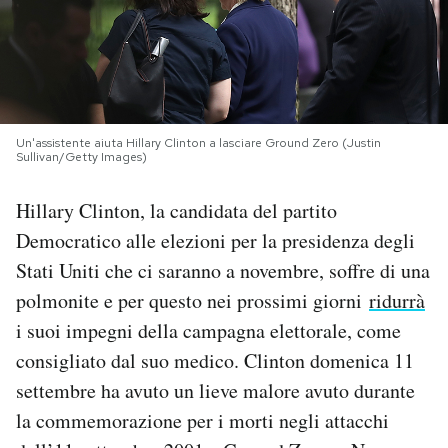
PODCAST
NEWSLETTER
Un'assistente aiuta Hillary Clinton a lasciare Ground Zero (Justin
Sullivan/Getty Images)
I MIEI PREFERITI
Hillary Clinton, la candidata del partito
Democratico alle elezioni per la presidenza degli
SHOP
Stati Uniti che ci saranno a novembre, soffre di una
polmonite e per questo nei prossimi giorni
ridurrà
CALENDARIO
i suoi impegni della campagna elettorale, come
consigliato dal suo medico. Clinton domenica 11
AREA PERSONALE
settembre ha avuto un lieve malore avuto durante
Area Personale
la commemorazione per i morti negli attacchi
Newsletter