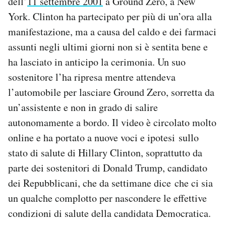
dell’
11 settembre 2001
a Ground Zero, a New
Notifiche mobile
York. Clinton ha partecipato per più di un’ora alla
Regala il Post
manifestazione, ma a causa del caldo e dei farmaci
Hai bisogno di aiuto?
assunti negli ultimi giorni non si è sentita bene e
Esci
ha lasciato in anticipo la cerimonia. Un suo
sostenitore l’ha ripresa mentre attendeva
l’automobile per lasciare Ground Zero, sorretta da
un’assistente e non in grado di salire
autonomamente a bordo. Il video è circolato molto
online e ha portato a nuove voci e ipotesi sullo
stato di salute di Hillary Clinton, soprattutto da
parte dei sostenitori di Donald Trump, candidato
dei Repubblicani, che da settimane dice che ci sia
un qualche complotto per nascondere le effettive
condizioni di salute della candidata Democratica.