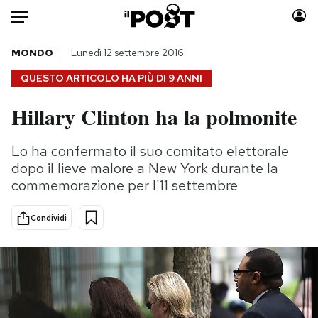
Auto
MONDO
Lunedì 12 settembre 2016
QUESTO ARTICOLO HA PIÙ DI
9 ANNI
HOME
Hillary Clinton ha la polmonite
Italia
Moda
Mondo
Libri
Lo ha confermato il suo comitato elettorale
Politica
Consumismi
dopo il lieve malore a New York durante la
Tecnologia
Storie/Idee
commemorazione per l'11 settembre
Internet
Ok Boomer!
Condividi
Scienza
Media
Cultura
Europa
Economia
Altrecose
Sport
Mondiali calcio 2026