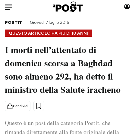
Auto
POSTIT
Giovedì 7 luglio 2016
QUESTO ARTICOLO HA PIÙ DI
10 ANNI
HOME
I morti nell’attentato di
Italia
Moda
domenica scorsa a Baghdad
Mondo
Libri
Politica
Consumismi
sono almeno 292, ha detto il
Tecnologia
Storie/Idee
Internet
Ok Boomer!
ministro della Salute iracheno
Scienza
Media
Cultura
Europa
Condividi
Economia
Altrecose
Sport
Mondiali calcio 2026
Questo è un post della categoria PostIt, che
rimanda direttamente alla fonte originale della