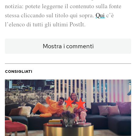
notizia: potete leggerne il contenuto sulla fonte
PODCAST
stessa cliccando sul titolo qui sopra.
Qui
c’è
l’elenco di tutti gli ultimi PostIt.
NEWSLETTER
Mostra i commenti
I MIEI PREFERITI
CONSIGLIATI
SHOP
CALENDARIO
AREA PERSONALE
Area Personale
Newsletter