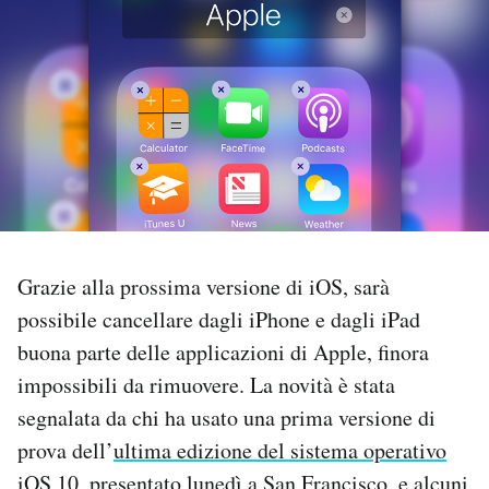
PODCAST
NEWSLETTER
I MIEI PREFERITI
SHOP
Grazie alla prossima versione di iOS, sarà
possibile cancellare dagli iPhone e dagli iPad
CALENDARIO
buona parte delle applicazioni di Apple, finora
impossibili da rimuovere. La novità è stata
AREA PERSONALE
segnalata da chi ha usato una prima versione di
prova dell’
ultima edizione del sistema operativo
Area Personale
Newsletter
iOS 10
, presentato lunedì a San Francisco, e alcuni