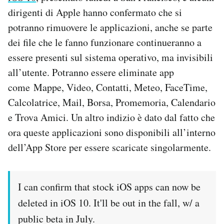
Notifiche mobile
dirigenti di Apple hanno confermato che si
Regala il Post
potranno rimuovere le applicazioni, anche se parte
Hai bisogno di aiuto?
dei file che le fanno funzionare continueranno a
Esci
essere presenti sul sistema operativo, ma invisibili
all’utente. Potranno essere eliminate app
come Mappe, Video, Contatti, Meteo, FaceTime,
Calcolatrice, Mail, Borsa, Promemoria, Calendario
e Trova Amici. Un altro indizio è dato dal fatto che
ora queste applicazioni sono disponibili all’interno
dell’App Store per essere scaricate singolarmente.
I can confirm that stock iOS apps can now be
deleted in iOS 10. It'll be out in the fall, w/ a
public beta in July.