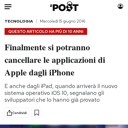
Auto
TECNOLOGIA
Mercoledì 15 giugno 2016
QUESTO ARTICOLO HA PIÙ DI
10 ANNI
HOME
Finalmente si potranno
Italia
Moda
cancellare le applicazioni di
Mondo
Libri
Politica
Consumismi
Apple dagli iPhone
Tecnologia
Storie/Idee
Internet
Ok Boomer!
E anche dagli iPad, quando arriverà il nuovo
Scienza
Media
sistema operativo iOS 10, segnalano gli
Cultura
Europa
sviluppatori che lo hanno già provato
Economia
Altrecose
Condividi
Sport
Mondiali calcio 2026