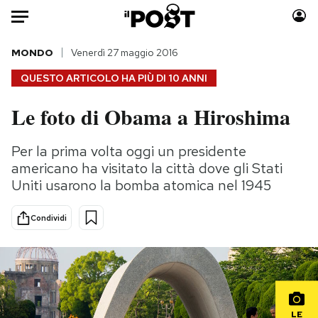
Auto
MONDO
Venerdì 27 maggio 2016
QUESTO ARTICOLO HA PIÙ DI
10 ANNI
HOME
Le foto di Obama a Hiroshima
Italia
Moda
Mondo
Libri
Per la prima volta oggi un presidente
Politica
Consumismi
americano ha visitato la città dove gli Stati
Tecnologia
Storie/Idee
Uniti usarono la bomba atomica nel 1945
Internet
Ok Boomer!
Condividi
Scienza
Media
Cultura
Europa
Economia
Altrecose
Sport
Mondiali calcio 2026
LE