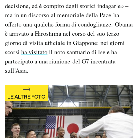
decisione, ed è compito degli storici indagarle» –
Notifiche mobile
Regala il Post
ma in un discorso al memoriale della Pace ha
Hai bisogno di aiuto?
offerto una qualche forma di condoglianze. Obama
Esci
è arrivato a Hiroshima nel corso del suo terzo
giorno di visita ufficiale in Giappone: nei giorni
scorsi
ha visitato
il noto santuario di Ise e ha
partecipato a una riunione del G7 incentrata
sull’Asia.