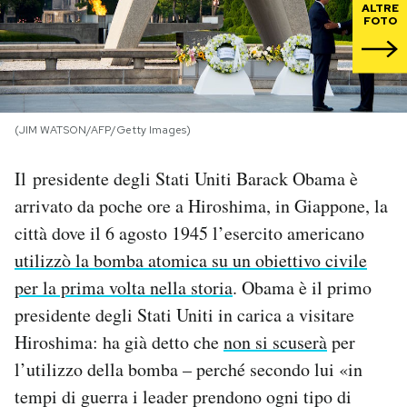
ALTRE
FOTO
PODCAST
NEWSLETTER
(JIM WATSON/AFP/Getty Images)
I MIEI PREFERITI
Il presidente degli Stati Uniti Barack Obama è
arrivato da poche ore a Hiroshima, in Giappone, la
SHOP
città dove il 6 agosto 1945 l’esercito americano
utilizzò la bomba atomica su un obiettivo civile
CALENDARIO
per la prima volta nella storia
. Obama è il primo
presidente degli Stati Uniti in carica a visitare
AREA PERSONALE
Hiroshima: ha già detto che
non si scuserà
per
l’utilizzo della bomba – perché secondo lui «in
Area Personale
tempi di guerra i leader prendono ogni tipo di
Newsletter