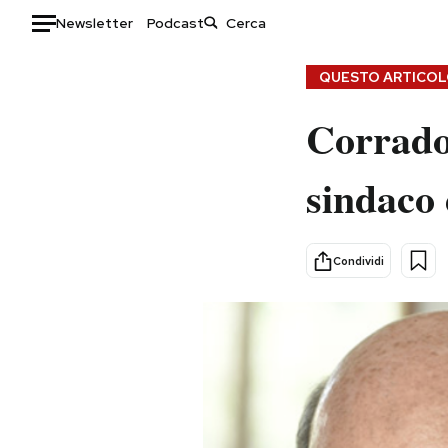
Newsletter
Podcast
Auto
QUESTO ARTICOLO
Corrado 
HOME
Italia
Moda
sindaco
Mondo
Libri
Politica
Consumismi
Tecnologia
Storie/Idee
Condividi
Internet
Ok Boomer!
Scienza
Media
Cultura
Europa
Economia
Altrecose
Sport
Mondiali calcio 2026