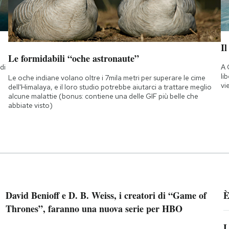
Il
Le formidabili “oche astronaute”
di
A 
a
li
Le oche indiane volano oltre i 7mila metri per superare le cime
vi
dell'Himalaya, e il loro studio potrebbe aiutarci a trattare meglio
alcune malattie (bonus: contiene una delle GIF più belle che
abbiate visto)
David Benioff e D. B. Weiss, i creatori di “Game of
È
Thrones”, faranno una nuova serie per HBO
L