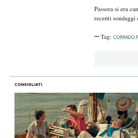
Notifiche mobile
Passera si era ca
Regala il Post
recenti sondaggi 
Hai bisogno di aiuto?
Esci
Tag:
CORRADO P
CONSIGLIATI