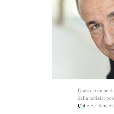
PODCAST
NEWSLETTER
I MIEI PREFERITI
SHOP
CALENDARIO
Questo è un post 
AREA PERSONALE
della notizia: pot
Qui
c’è l’elenco d
Area Personale
Newsletter