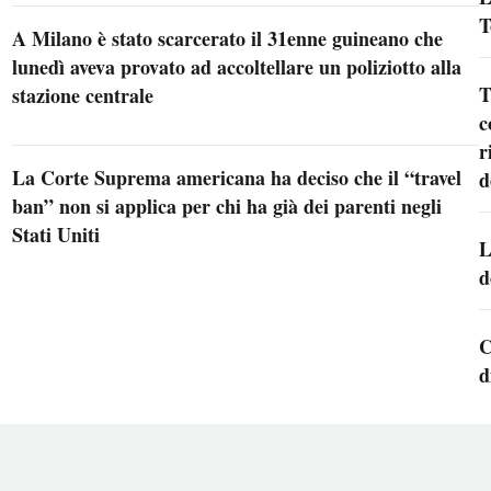
T
A Milano è stato scarcerato il 31enne guineano che
lunedì aveva provato ad accoltellare un poliziotto alla
T
stazione centrale
c
r
La Corte Suprema americana ha deciso che il “travel
d
ban” non si applica per chi ha già dei parenti negli
Stati Uniti
L
d
C
d