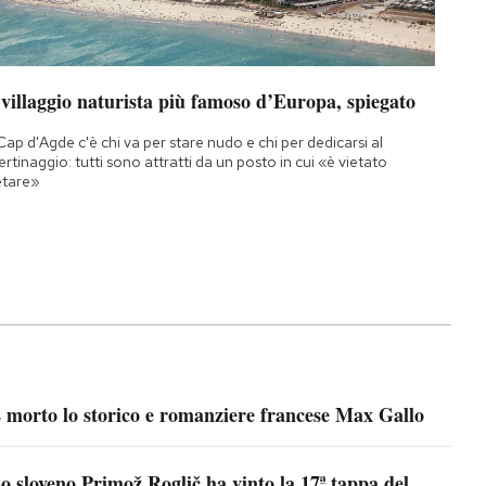
 villaggio naturista più famoso d’Europa, spiegato
Cap d'Agde c'è chi va per stare nudo e chi per dedicarsi al
bertinaggio: tutti sono attratti da un posto in cui «è vietato
etare»
 morto lo storico e romanziere francese Max Gallo
o sloveno Primož Roglič ha vinto la 17ª tappa del