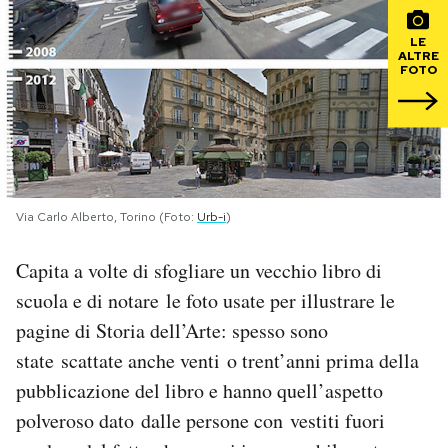
PODCAST
LE
ALTRE
FOTO
NEWSLETTER
I MIEI PREFERITI
Via Carlo Alberto, Torino (Foto:
Urb-i
)
SHOP
Capita a volte di sfogliare un vecchio libro di
scuola e di notare le foto usate per illustrare le
CALENDARIO
pagine di Storia dell’Arte: spesso sono
state scattate anche venti o trent’anni prima della
AREA PERSONALE
pubblicazione del libro e hanno quell’aspetto
Area Personale
polveroso dato dalle persone con vestiti fuori
Newsletter