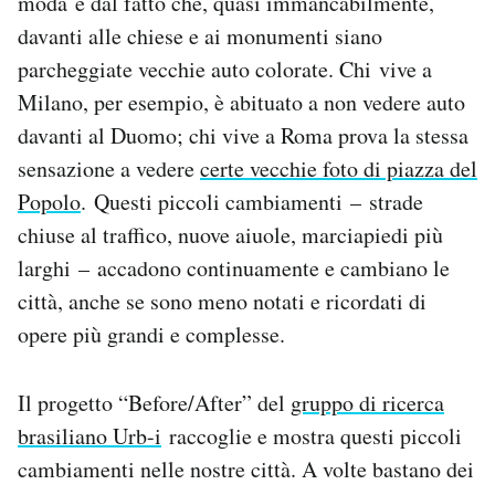
moda e dal fatto che, quasi immancabilmente,
Notifiche mobile
davanti alle chiese e ai monumenti siano
Regala il Post
parcheggiate vecchie auto colorate. Chi vive a
Hai bisogno di aiuto?
Milano, per esempio, è abituato a non vedere auto
Esci
davanti al Duomo; chi vive a Roma prova la stessa
sensazione a vedere
certe vecchie foto di piazza del
Popolo
. Questi piccoli cambiamenti – strade
chiuse al traffico, nuove aiuole, marciapiedi più
larghi – accadono continuamente e cambiano le
città, anche se sono meno notati e ricordati di
opere più grandi e complesse.
Il progetto “Before/After” del
gruppo di ricerca
brasiliano Urb-i
raccoglie e mostra questi piccoli
cambiamenti nelle nostre città. A volte bastano dei