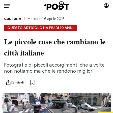
Auto
CULTURA
Mercoledì 6 aprile 2016
QUESTO ARTICOLO HA PIÙ DI
10 ANNI
HOME
Le piccole cose che cambiano le
Italia
Moda
città italiane
Mondo
Libri
Politica
Consumismi
Fotografie di piccoli accorgimenti che a volte
Tecnologia
Storie/Idee
non notiamo ma che le rendono migliori
Internet
Ok Boomer!
Scienza
Media
Condividi
Cultura
Europa
Economia
Altrecose
Sport
Mondiali calcio 2026