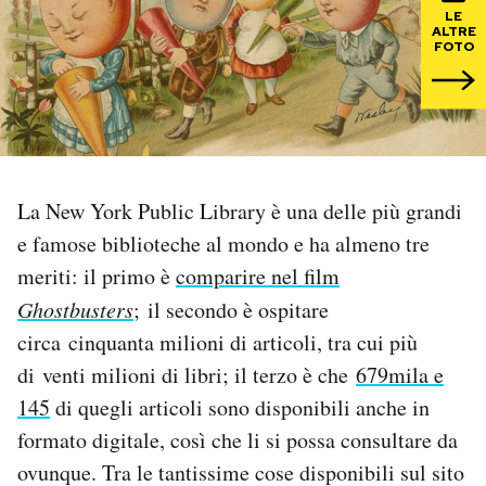
LE
ALTRE
PODCAST
FOTO
NEWSLETTER
I MIEI PREFERITI
La New York Public Library è una delle più grandi
e famose biblioteche al mondo e ha almeno tre
SHOP
meriti: il primo è
comparire nel film
Ghostbusters
; il secondo è ospitare
CALENDARIO
circa cinquanta milioni di articoli, tra cui più
di venti milioni di libri; il terzo è che
679mila e
AREA PERSONALE
145
di quegli articoli sono disponibili anche in
formato digitale, così che li si possa consultare da
Area Personale
ovunque. Tra le tantissime cose disponibili sul sito
Newsletter