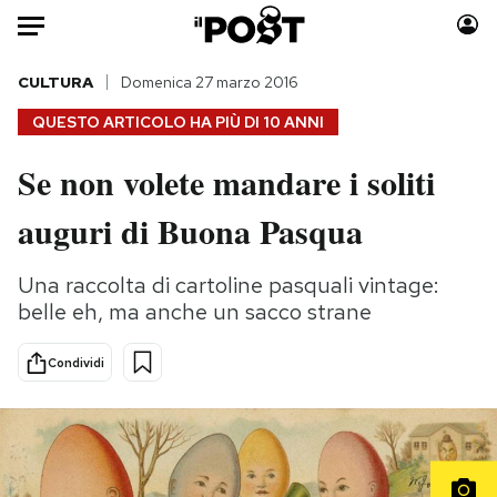
Auto
CULTURA
Domenica 27 marzo 2016
QUESTO ARTICOLO HA PIÙ DI
10 ANNI
HOME
Se non volete mandare i soliti
Italia
Moda
auguri di Buona Pasqua
Mondo
Libri
Politica
Consumismi
Una raccolta di cartoline pasquali vintage:
Tecnologia
Storie/Idee
belle eh, ma anche un sacco strane
Internet
Ok Boomer!
Scienza
Media
Condividi
Cultura
Europa
Economia
Altrecose
Sport
Mondiali calcio 2026