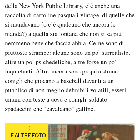
della New York Public Library, c’è anche una
Notifiche mobile
Regala il Post
raccolta di cartoline pasquali vintage, di quelle che
Hai bisogno di aiuto?
si mandavano (o c’è qualcuno che ancora le
Esci
manda?) a quella zia lontana che non si sa più
nemmeno bene che faccia abbia. Ce ne sono di
piuttosto strambe: alcune sono un po’ surrealiste,
altre un po’ psichedeliche, altre forse un po’
inquietanti. Altre ancora sono proprio strane:
conigli che giocano a baseball davanti a un
pubblico di non meglio definibili volatili, esseri
umani con teste a uovo e conigli-soldato
spadaccini che “cavalcano” galline.