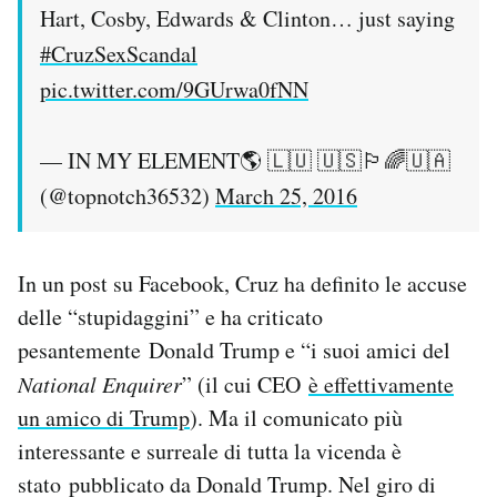
Hart, Cosby, Edwards & Clinton… just saying
#CruzSexScandal
pic.twitter.com/9GUrwa0fNN
— IN MY ELEMENT🌎 🇱🇺 🇺🇸🏳️‍🌈🇺🇦
(@topnotch36532)
March 25, 2016
In un post su Facebook, Cruz ha definito le accuse
delle “stupidaggini” e ha criticato
pesantemente Donald Trump e “i suoi amici del
National Enquirer
” (il cui CEO
è effettivamente
un amico di Trump
). Ma il comunicato più
interessante e surreale di tutta la vicenda è
stato pubblicato da Donald Trump. Nel giro di