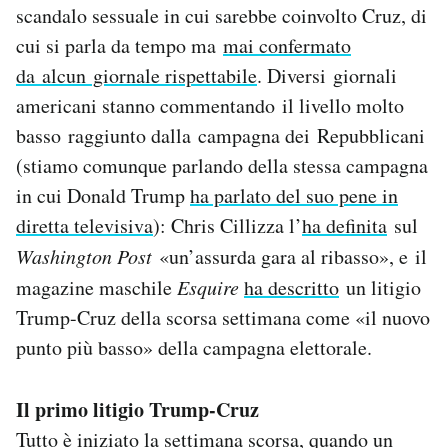
scandalo sessuale in cui sarebbe coinvolto Cruz, di
Notifiche mobile
cui si parla da tempo ma
mai confermato
Regala il Post
Hai bisogno di aiuto?
da alcun giornale rispettabile
. Diversi giornali
Esci
americani stanno commentando il livello molto
basso raggiunto dalla campagna dei Repubblicani
(stiamo comunque parlando della stessa campagna
in cui Donald Trump
ha parlato del suo pene in
diretta televisiva
): Chris Cillizza l’
ha definita
sul
Washington Post
«un’assurda gara al ribasso», e il
magazine maschile
Esquire
ha descritto
un litigio
Trump-Cruz della scorsa settimana come «il nuovo
punto più basso» della campagna elettorale.
Il primo litigio Trump-Cruz
Tutto è iniziato la settimana scorsa, quando un