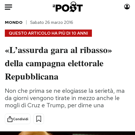
Auto
MONDO
Sabato 26 marzo 2016
QUESTO ARTICOLO HA PIÙ DI
10 ANNI
HOME
«L’assurda gara al ribasso»
Italia
Moda
della campagna elettorale
Mondo
Libri
Politica
Consumismi
Repubblicana
Tecnologia
Storie/Idee
Internet
Ok Boomer!
Non che prima se ne elogiasse la serietà, ma
Scienza
Media
da giorni vengono tirate in mezzo anche le
Cultura
Europa
mogli di Cruz e Trump, per dirne una
Economia
Altrecose
Condividi
Sport
Mondiali calcio 2026