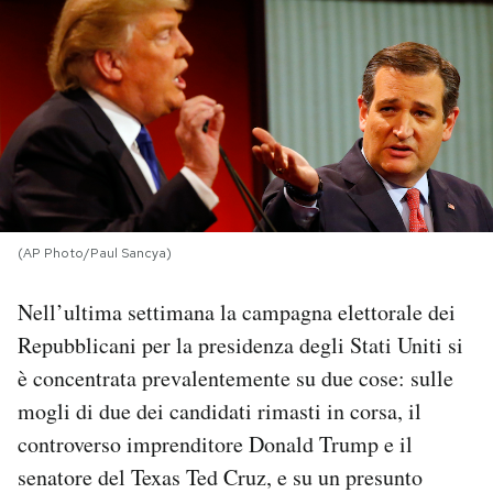
PODCAST
NEWSLETTER
I MIEI PREFERITI
(AP Photo/Paul Sancya)
SHOP
Nell’ultima settimana la campagna elettorale dei
CALENDARIO
Repubblicani per la presidenza degli Stati Uniti si
è concentrata prevalentemente su due cose: sulle
AREA PERSONALE
mogli di due dei candidati rimasti in corsa, il
controverso imprenditore Donald Trump e il
Area Personale
senatore del Texas Ted Cruz, e su un presunto
Newsletter