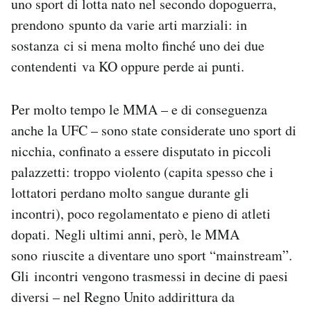
uno sport di lotta nato nel secondo dopoguerra,
Notifiche mobile
prendono spunto da varie arti marziali: in
Regala il Post
sostanza ci si mena molto finché uno dei due
Hai bisogno di aiuto?
contendenti va KO oppure perde ai punti.
Esci
Per molto tempo le MMA – e di conseguenza
anche la UFC – sono state considerate uno sport di
nicchia, confinato a essere disputato in piccoli
palazzetti: troppo violento (capita spesso che i
lottatori perdano molto sangue durante gli
incontri), poco regolamentato e pieno di atleti
dopati. Negli ultimi anni, però, le MMA
sono riuscite a diventare uno sport “mainstream”.
Gli incontri vengono trasmessi in decine di paesi
diversi – nel Regno Unito addirittura da