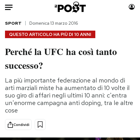
Auto
SPORT
Domenica 13 marzo 2016
QUESTO ARTICOLO HA PIÙ DI
10 ANNI
HOME
Perché la UFC ha così tanto
Italia
Moda
successo?
Mondo
Libri
Politica
Consumismi
La più importante federazione al mondo di
Tecnologia
Storie/Idee
arti marziali miste ha aumentato di 10 volte il
Internet
Ok Boomer!
suo giro di affari negli ultimi 10 anni: c'entra
Scienza
Media
un'enorme campagna anti doping, tra le altre
Cultura
Europa
cose
Economia
Altrecose
Sport
Mondiali calcio 2026
Condividi