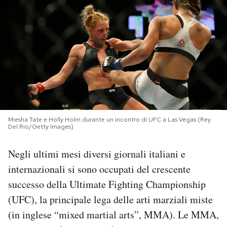
PODCAST
NEWSLETTER
I MIEI PREFERITI
Miesha Tate e Holly Holm durante un incontro di UFC a Las Vegas (Rey
SHOP
Del Rio/Getty Images)
Negli ultimi mesi diversi giornali italiani e
CALENDARIO
internazionali si sono occupati del crescente
successo della Ultimate Fighting Championship
AREA PERSONALE
(UFC), la principale lega delle arti marziali miste
Area Personale
(in inglese “mixed martial arts”, MMA). Le MMA,
Newsletter