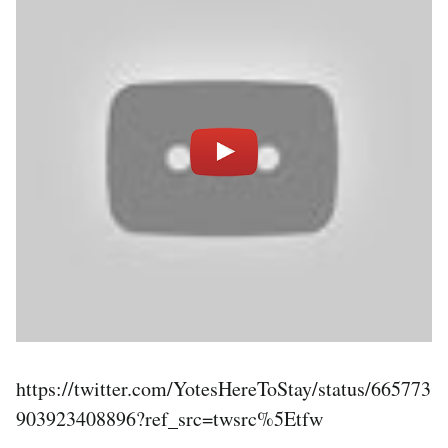
https://twitter.com/YotesHereToStay/status/665773
903923408896?ref_src=twsrc%5Etfw