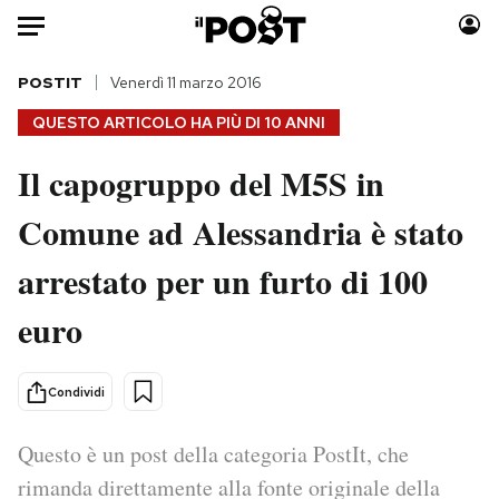
Auto
POSTIT
Venerdì 11 marzo 2016
QUESTO ARTICOLO HA PIÙ DI
10 ANNI
HOME
Il capogruppo del M5S in
Italia
Moda
Comune ad Alessandria è stato
Mondo
Libri
Politica
Consumismi
arrestato per un furto di 100
Tecnologia
Storie/Idee
Internet
Ok Boomer!
euro
Scienza
Media
Cultura
Europa
Condividi
Economia
Altrecose
Sport
Mondiali calcio 2026
Questo è un post della categoria PostIt, che
rimanda direttamente alla fonte originale della