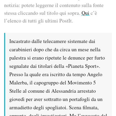
notizia: potete leggerne il contenuto sulla fonte
PODCAST
stessa cliccando sul titolo qui sopra.
Qui
c’è
l’elenco di tutti gli ultimi PostIt.
NEWSLETTER
Incastrato dalle telecamere sistemate dai
I MIEI PREFERITI
carabinieri dopo che da circa un mese nella
palestra si erano ripetute le denunce per furto
SHOP
segnalate dai titolari della «Pianeta Sport».
Presso la quale era iscritto da tempo Angelo
CALENDARIO
Malerba, il capogruppo del Movimento 5
Stelle al comune di Alessandria arrestato
AREA PERSONALE
giovedì per aver sottratto un portafogli da un
armadietto degli spogliatoi. Scena filmata,
Area Personale
Newsletter
appunto, dagli investigatori. Ma l’avvocato del