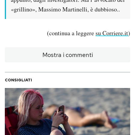
Notifiche mobile
«grillino», Massimo Martinelli, è dubbioso..
Regala il Post
Hai bisogno di aiuto?
Esci
(continua a leggere
su Corriere.it
)
Mostra i commenti
CONSIGLIATI