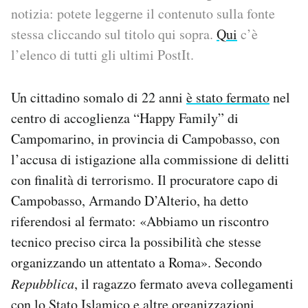
notizia: potete leggerne il contenuto sulla fonte
PODCAST
stessa cliccando sul titolo qui sopra.
Qui
c’è
l’elenco di tutti gli ultimi PostIt.
NEWSLETTER
Un cittadino somalo di 22 anni
è stato fermato
nel
centro di accoglienza “Happy Family” di
I MIEI PREFERITI
Campomarino, in provincia di Campobasso, con
l’accusa di istigazione alla commissione di delitti
SHOP
con finalità di terrorismo. Il procuratore capo di
Campobasso, Armando D’Alterio, ha detto
CALENDARIO
riferendosi al fermato: «Abbiamo un riscontro
tecnico preciso circa la possibilità che stesse
AREA PERSONALE
organizzando un attentato a Roma». Secondo
Repubblica
, il ragazzo fermato aveva collegamenti
Area Personale
Newsletter
con lo Stato Islamico e altre organizzazioni