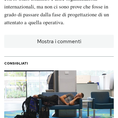
Notifiche mobile
internazionali, ma non ci sono prove che fosse in
Regala il Post
grado di passare dalla fase di progettazione di un
Hai bisogno di aiuto?
attentato a quella operativa.
Esci
Mostra i commenti
CONSIGLIATI