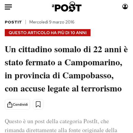
Auto
POSTIT
Mercoledì 9 marzo 2016
QUESTO ARTICOLO HA PIÙ DI
10 ANNI
HOME
Un cittadino somalo di 22 anni è
Italia
Moda
stato fermato a Campomarino,
Mondo
Libri
Politica
Consumismi
in provincia di Campobasso,
Tecnologia
Storie/Idee
Internet
Ok Boomer!
con accuse legate al terrorismo
Scienza
Media
Cultura
Europa
Condividi
Economia
Altrecose
Sport
Mondiali calcio 2026
Questo è un post della categoria PostIt, che
rimanda direttamente alla fonte originale della