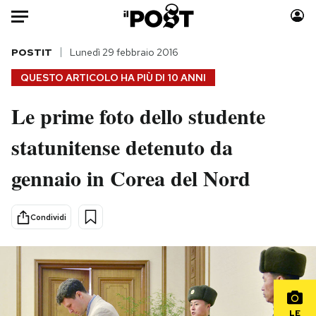
Auto
POSTIT
Lunedì 29 febbraio 2016
QUESTO ARTICOLO HA PIÙ DI
10 ANNI
HOME
Le prime foto dello studente
Italia
Moda
statunitense detenuto da
Mondo
Libri
Politica
Consumismi
gennaio in Corea del Nord
Tecnologia
Storie/Idee
Internet
Ok Boomer!
Condividi
Scienza
Media
Cultura
Europa
Economia
Altrecose
Sport
Mondiali calcio 2026
LE