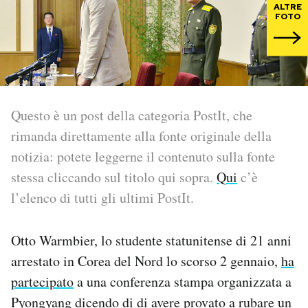
ALTRE
FOTO
PODCAST
NEWSLETTER
Questo è un post della categoria PostIt, che
I MIEI PREFERITI
rimanda direttamente alla fonte originale della
notizia: potete leggerne il contenuto sulla fonte
SHOP
stessa cliccando sul titolo qui sopra.
Qui
c’è
l’elenco di tutti gli ultimi PostIt.
CALENDARIO
Otto Warmbier, lo studente statunitense di 21 anni
AREA PERSONALE
arrestato in Corea del Nord lo scorso 2 gennaio,
ha
partecipato
a una conferenza stampa organizzata a
Area Personale
Pyongyang dicendo di di avere provato a rubare un
Newsletter