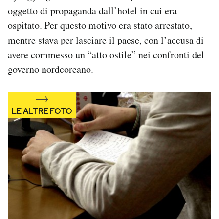
Notifiche mobile
oggetto di propaganda dall’hotel in cui era
Regala il Post
ospitato. Per questo motivo era stato arrestato,
Hai bisogno di aiuto?
mentre stava per lasciare il paese, con l’accusa di
Esci
avere commesso un “atto ostile” nei confronti del
governo nordcoreano.