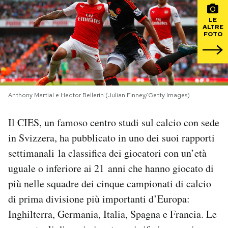
LE
PODCAST
ALTRE
FOTO
NEWSLETTER
I MIEI PREFERITI
Anthony Martial e Hector Bellerin (Julian Finney/Getty Images)
Il CIES, un famoso centro studi sul calcio con sede
SHOP
in Svizzera, ha pubblicato in uno dei suoi rapporti
settimanali la classifica dei giocatori con un’età
CALENDARIO
uguale o inferiore ai 21 anni che hanno giocato di
più nelle squadre dei cinque campionati di calcio
AREA PERSONALE
di prima divisione più importanti d’Europa:
Area Personale
Inghilterra, Germania, Italia, Spagna e Francia. Le
Newsletter