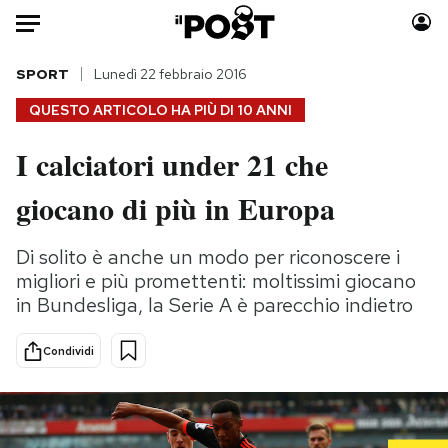
Auto
SPORT
Lunedì 22 febbraio 2016
QUESTO ARTICOLO HA PIÙ DI
10 ANNI
HOME
I calciatori under 21 che
Italia
Moda
giocano di più in Europa
Mondo
Libri
Politica
Consumismi
Di solito è anche un modo per riconoscere i
Tecnologia
Storie/Idee
migliori e più promettenti: moltissimi giocano
Internet
Ok Boomer!
in Bundesliga, la Serie A è parecchio indietro
Scienza
Media
Cultura
Europa
Condividi
Economia
Altrecose
Sport
Mondiali calcio 2026