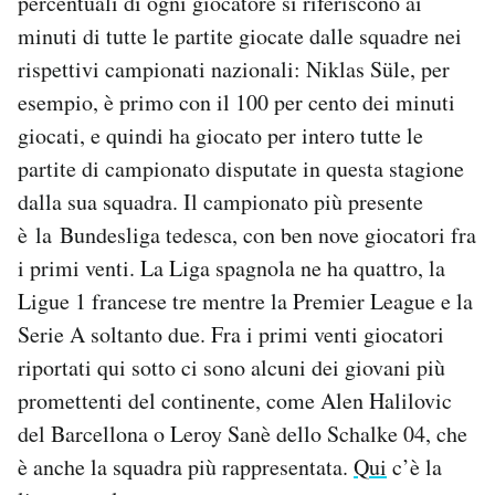
percentuali di ogni giocatore si riferiscono ai
Notifiche mobile
minuti di tutte le partite giocate dalle squadre nei
Regala il Post
rispettivi campionati nazionali: Niklas Süle, per
Hai bisogno di aiuto?
esempio, è primo con il 100 per cento dei minuti
Esci
giocati, e quindi ha giocato per intero tutte le
partite di campionato disputate in questa stagione
dalla sua squadra. Il campionato più presente
è la Bundesliga tedesca, con ben nove giocatori fra
i primi venti. La Liga spagnola ne ha quattro, la
Ligue 1 francese tre mentre la Premier League e la
Serie A soltanto due. Fra i primi venti giocatori
riportati qui sotto ci sono alcuni dei giovani più
promettenti del continente, come Alen Halilovic
del Barcellona o Leroy Sanè dello Schalke 04, che
è anche la squadra più rappresentata.
Qui
c’è la