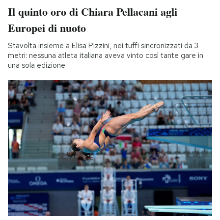
Il quinto oro di Chiara Pellacani agli
Europei di nuoto
Stavolta insieme a Elisa Pizzini, nei tuffi sincronizzati da 3
metri: nessuna atleta italiana aveva vinto così tante gare in
una sola edizione