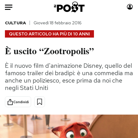
Auto
CULTURA
Giovedì 18 febbraio 2016
QUESTO ARTICOLO HA PIÙ DI
10 ANNI
HOME
È uscito “Zootropolis”
Italia
Moda
Mondo
Libri
È il nuovo film d'animazione Disney, quello del
Politica
Consumismi
famoso trailer dei bradipi: è una commedia ma
Tecnologia
Storie/Idee
anche un poliziesco, esce prima da noi che
negli Stati Uniti
Internet
Ok Boomer!
Scienza
Media
Condividi
Cultura
Europa
Economia
Altrecose
Sport
Mondiali calcio 2026