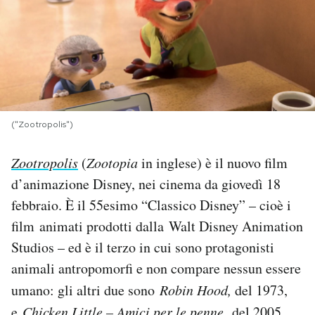
PODCAST
NEWSLETTER
I MIEI PREFERITI
("Zootropolis")
Zootropolis
(
Zootopia
in inglese) è il nuovo film
SHOP
d’animazione Disney, nei cinema da giovedì 18
febbraio. È il 55esimo “Classico Disney” – cioè i
CALENDARIO
film animati prodotti dalla Walt Disney Animation
Studios – ed è il terzo in cui sono protagonisti
AREA PERSONALE
animali antropomorfi e non compare nessun essere
umano: gli altri due sono
Robin Hood,
del 1973,
Area Personale
Newsletter
e
Chicken Little – Amici per le penne,
del 2005.