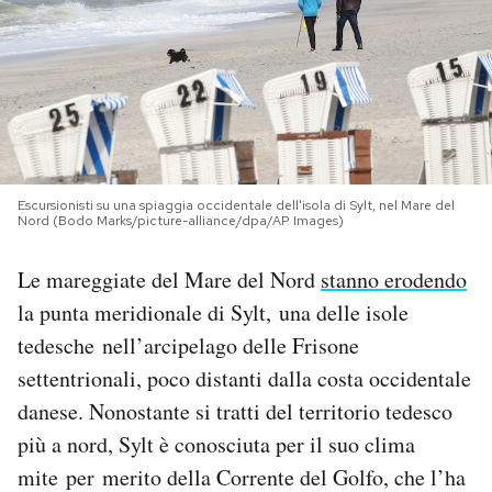
PODCAST
NEWSLETTER
I MIEI PREFERITI
Escursionisti su una spiaggia occidentale dell'isola di Sylt, nel Mare del
Nord (Bodo Marks/picture-alliance/dpa/AP Images)
SHOP
Le mareggiate del Mare del Nord
stanno erodendo
la punta meridionale di Sylt, una delle isole
CALENDARIO
tedesche nell’arcipelago delle Frisone
settentrionali, poco distanti dalla costa occidentale
AREA PERSONALE
danese. Nonostante si tratti del territorio tedesco
più a nord, Sylt è conosciuta per il suo clima
Area Personale
mite per merito della Corrente del Golfo, che l’ha
Newsletter