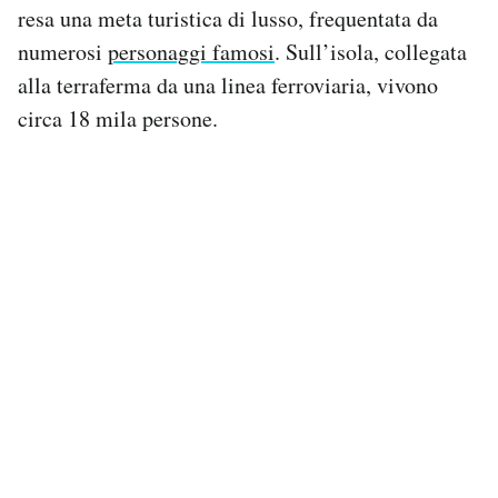
resa una meta turistica di lusso, frequentata da
Notifiche mobile
Regala il Post
numerosi
personaggi famosi
. Sull’isola, collegata
Hai bisogno di aiuto?
alla terraferma da una linea ferroviaria, vivono
Esci
circa 18 mila persone.