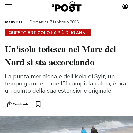
Auto
MONDO
Domenica 7 febbraio 2016
QUESTO ARTICOLO HA PIÙ DI
10 ANNI
HOME
Un’isola tedesca nel Mare del
Italia
Moda
Nord si sta accorciando
Mondo
Libri
Politica
Consumismi
La punta meridionale dell'isola di Sylt, un
Tecnologia
Storie/Idee
tempo grande come 151 campi da calcio, è ora
Internet
Ok Boomer!
un quinto della sua estensione originale
Scienza
Media
Cultura
Europa
Condividi
Economia
Altrecose
Sport
Mondiali calcio 2026