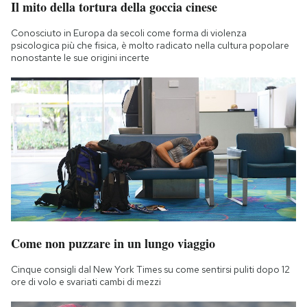
Il mito della tortura della goccia cinese
Notifiche mobile
Regala il Post
Conosciuto in Europa da secoli come forma di violenza
psicologica più che fisica, è molto radicato nella cultura popolare
Hai bisogno di aiuto?
nonostante le sue origini incerte
Esci
Come non puzzare in un lungo viaggio
Cinque consigli dal New York Times su come sentirsi puliti dopo 12
ore di volo e svariati cambi di mezzi