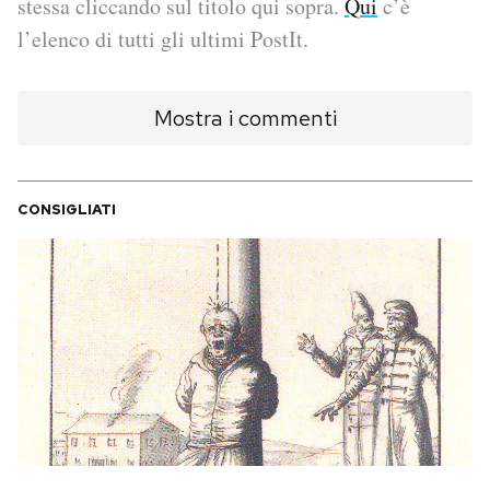
stessa cliccando sul titolo qui sopra.
Qui
c’è
l’elenco di tutti gli ultimi PostIt.
PODCAST
Mostra i commenti
NEWSLETTER
I MIEI PREFERITI
CONSIGLIATI
SHOP
CALENDARIO
AREA PERSONALE
Area Personale
Newsletter