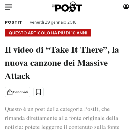
Auto
POSTIT
Venerdì 29 gennaio 2016
QUESTO ARTICOLO HA PIÙ DI
10 ANNI
HOME
Il video di “Take It There”, la
Italia
Moda
nuova canzone dei Massive
Mondo
Libri
Politica
Consumismi
Attack
Tecnologia
Storie/Idee
Internet
Ok Boomer!
Condividi
Scienza
Media
Cultura
Europa
Questo è un post della categoria PostIt, che
Economia
Altrecose
rimanda direttamente alla fonte originale della
Sport
Mondiali calcio 2026
notizia: potete leggerne il contenuto sulla fonte