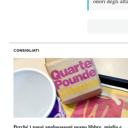
onori degli alt
Notifiche mobile
Regala il Post
Hai bisogno di aiuto?
Esci
CONSIGLIATI
Perché i paesi anglosassoni usano libbre, miglia e