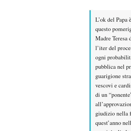
PODCAST
L’ok del Papa è
questo pomerig
NEWSLETTER
Madre Teresa d
l’iter del proc
I MIEI PREFERITI
ogni probabilit
pubblica nel pr
SHOP
guarigione stra
vescovi e cardi
CALENDARIO
di un “ponente
all’approvazion
AREA PERSONALE
giudizio nella 
Area Personale
quest’anno nell
Newsletter