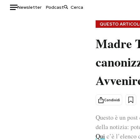
Newsletter
Podcast
Auto
QUESTO ARTICOLO
Madre T
HOME
Italia
Moda
canonizz
Mondo
Libri
Politica
Consumismi
Avvenir
Tecnologia
Storie/Idee
Internet
Ok Boomer!
Scienza
Media
Condividi
Cultura
Europa
Economia
Altrecose
Questo è un post 
Sport
Mondiali calcio 2026
della notizia: pot
Qui
c’è l’elenco d