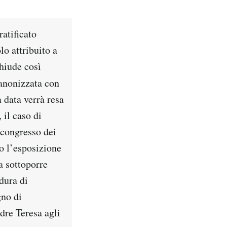
atificato
o attribuito a
hiude così
canonizzata con
 data verrà resa
 il caso di
 congresso dei
to l’esposizione
a sottoporre
dura di
gno di
dre Teresa agli