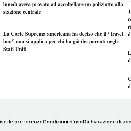
lunedì aveva provato ad accoltellare un poliziotto alla
T
stazione centrale
c
r
La Corte Suprema americana ha deciso che il “travel
d
ban” non si applica per chi ha già dei parenti negli
Stati Uniti
L
d
C
d
sci le preferenze
Condizioni d'uso
Dichiarazione di acc