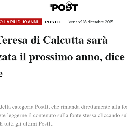
 HA PIÙ DI
10 ANNI
POSTIT
Venerdì 18 dicembre 2015
eresa di Calcutta sarà
ata il prossimo anno, dice
e
della categoria PostIt, che rimanda direttamente alla fo
ete leggerne il contenuto sulla fonte stessa cliccando sul
i tutti gli ultimi PostIt.