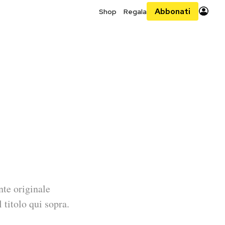
Abbonati
Shop
Regala
nte originale
 titolo qui sopra.