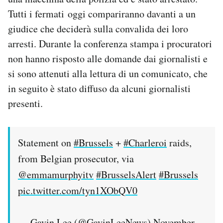
Tutti i fermati oggi compariranno davanti a un
giudice che deciderà sulla convalida dei loro
arresti. Durante la conferenza stampa i procuratori
non hanno risposto alle domande dai giornalisti e
si sono attenuti alla lettura di un comunicato, che
in seguito è stato diffuso da alcuni giornalisti
presenti.
Statement on
#Brussels
+
#Charleroi
raids,
from Belgian prosecutor, via
@emmamurphyitv
#BrusselsAlert
#Brussels
pic.twitter.com/tyn1XObQV0
— Gavin Lee (@GavinLeeNews)
November