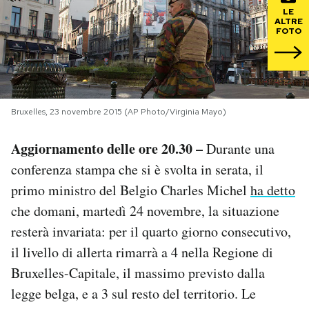
LE
ALTRE
PODCAST
FOTO
NEWSLETTER
Bruxelles, 23 novembre 2015 (AP Photo/Virginia Mayo)
I MIEI PREFERITI
Aggiornamento delle ore 20.30 –
Durante una
SHOP
conferenza stampa che si è svolta in serata, il
primo ministro del Belgio Charles Michel
ha detto
che domani, martedì 24 novembre, la situazione
CALENDARIO
resterà invariata: per il quarto giorno consecutivo,
il livello di allerta rimarrà a 4 nella Regione di
AREA PERSONALE
Bruxelles-Capitale, il massimo previsto dalla
Area Personale
legge belga, e a 3 sul resto del territorio. Le
Newsletter