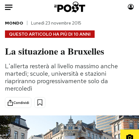
Auto
MONDO
Lunedì 23 novembre 2015
QUESTO ARTICOLO HA PIÙ DI
10 ANNI
HOME
La situazione a Bruxelles
Italia
Moda
Mondo
Libri
L'allerta resterà al livello massimo anche
Politica
Consumismi
martedì; scuole, università e stazioni
Tecnologia
Storie/Idee
riapriranno progressivamente solo da
mercoledì
Internet
Ok Boomer!
Scienza
Media
Condividi
Cultura
Europa
Economia
Altrecose
Sport
Mondiali calcio 2026