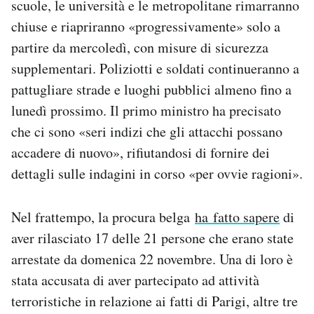
scuole, le università e le metropolitane rimarranno
Notifiche mobile
chiuse e riapriranno «progressivamente» solo a
Regala il Post
partire da mercoledì, con misure di sicurezza
Hai bisogno di aiuto?
supplementari. Poliziotti e soldati continueranno a
Esci
pattugliare strade e luoghi pubblici almeno fino a
lunedì prossimo. Il primo ministro ha precisato
che ci sono «seri indizi che gli attacchi possano
accadere di nuovo», rifiutandosi di fornire dei
dettagli sulle indagini in corso «per ovvie ragioni».
Nel frattempo, la procura belga
ha fatto sapere
di
aver rilasciato 17 delle 21 persone che erano state
arrestate da domenica 22 novembre. Una di loro è
stata accusata di aver partecipato ad attività
terroristiche in relazione ai fatti di Parigi, altre tre