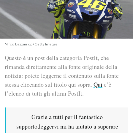
PODCAST
NEWSLETTER
Mirco Lazzari gp/Getty Images
I MIEI PREFERITI
Questo è un post della categoria PostIt, che
rimanda direttamente alla fonte originale della
SHOP
notizia: potete leggerne il contenuto sulla fonte
stessa cliccando sul titolo qui sopra.
Qui
c’è
CALENDARIO
l’elenco di tutti gli ultimi PostIt.
AREA PERSONALE
Grazie a tutti per il fantastico
Area Personale
supporto,leggervi mi ha aiutato a superare
Newsletter