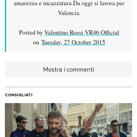
amarezza e incazzatura.Da oggi si lavora per
Notifiche mobile
Valencia.
Regala il Post
Hai bisogno di aiuto?
Esci
Posted by
Valentino Rossi VR46 Official
on
Tuesday, 27 October 2015
Mostra i commenti
CONSIGLIATI