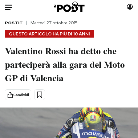
Auto
POSTIT
Martedì 27 ottobre 2015
QUESTO ARTICOLO HA PIÙ DI
10 ANNI
HOME
Valentino Rossi ha detto che
Italia
Moda
parteciperà alla gara del Moto
Mondo
Libri
Politica
Consumismi
GP di Valencia
Tecnologia
Storie/Idee
Internet
Ok Boomer!
Condividi
Scienza
Media
Cultura
Europa
Economia
Altrecose
Sport
Mondiali calcio 2026