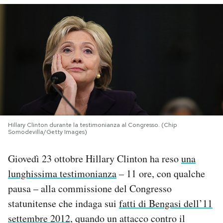
PODCAST
NEWSLETTER
I MIEI PREFERITI
SHOP
Hillary Clinton durante la testimonianza al Congresso. (Chip
Somodevilla/Getty Images)
CALENDARIO
Giovedì 23 ottobre Hillary Clinton ha reso
una
lunghissima testimonianza
– 11 ore, con qualche
AREA PERSONALE
pausa – alla commissione del Congresso
statunitense che indaga sui
fatti di Bengasi dell’11
Area Personale
settembre 2012
, quando un attacco contro il
Newsletter