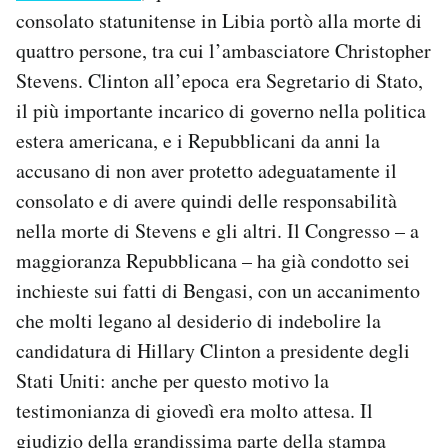
Notifiche mobile
consolato statunitense in Libia portò alla morte di
Regala il Post
quattro persone, tra cui l’ambasciatore Christopher
Hai bisogno di aiuto?
Stevens. Clinton all’epoca era Segretario di Stato,
Esci
il più importante incarico di governo nella politica
estera americana, e i Repubblicani da anni la
accusano di non aver protetto adeguatamente il
consolato e di avere quindi delle responsabilità
nella morte di Stevens e gli altri. Il Congresso – a
maggioranza Repubblicana – ha già condotto sei
inchieste sui fatti di Bengasi, con un accanimento
che molti legano al desiderio di indebolire la
candidatura di Hillary Clinton a presidente degli
Stati Uniti: anche per questo motivo la
testimonianza di giovedì era molto attesa. Il
giudizio della grandissima parte della stampa