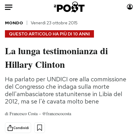
Auto
MONDO
Venerdì 23 ottobre 2015
QUESTO ARTICOLO HA PIÙ DI
10 ANNI
HOME
La lunga testimonianza di
Italia
Moda
Hillary Clinton
Mondo
Libri
Politica
Consumismi
Ha parlato per UNDICI ore alla commissione
Tecnologia
Storie/Idee
del Congresso che indaga sulla morte
Internet
Ok Boomer!
dell'ambasciatore statunitense in Libia del
Scienza
Media
2012, ma se l'è cavata molto bene
Cultura
Europa
di
Francesco Costa – @francescocosta
Economia
Altrecose
Sport
Mondiali calcio 2026
Condividi