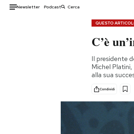
Newsletter
Podcast
Auto
QUESTO ARTICOLO
C’è un’i
HOME
Italia
Moda
Il presidente 
Mondo
Libri
Michel Platini
Politica
Consumismi
alla sua succe
Tecnologia
Storie/Idee
Internet
Ok Boomer!
Condividi
Scienza
Media
Cultura
Europa
Economia
Altrecose
Sport
Mondiali calcio 2026