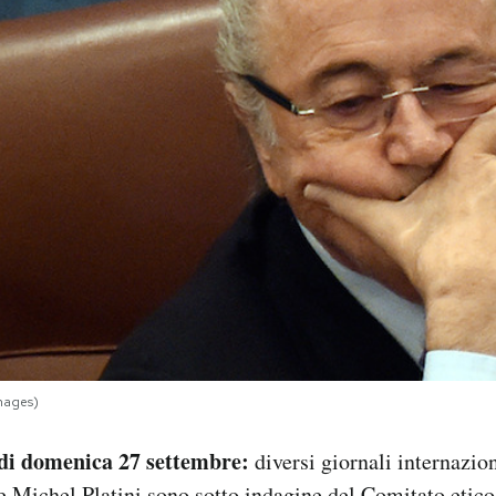
mages)
i domenica 27 settembre:
diversi giornali internazio
e Michel Platini sono sotto indagine del Comitato etico