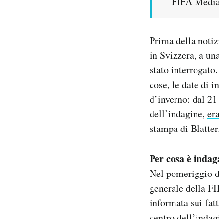
— FIFA Media
Prima della notiz
in Svizzera, a un
stato interrogato.
cose, le date di i
d’inverno: dal 21
dell’indagine,
er
stampa di Blatter
Per cosa è indag
Nel pomeriggio d
generale della FI
informata sui fat
centro dell’indag