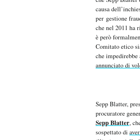
Notifiche mobile
causa dell’inchie
Regala il Post
per gestione frau
Hai bisogno di aiuto?
che nel 2011 ha r
Esci
è però formalment
Comitato etico si
che impedirebbe a
annunciato di vol
Sepp Blatter, pre
procuratore gener
Sepp Blatter
, ch
sospettato di
aver