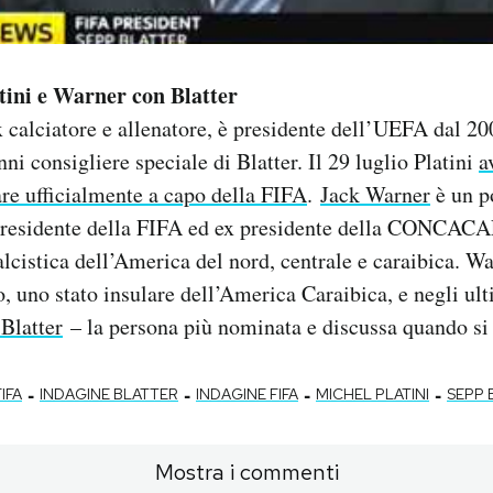
atini e Warner con Blatter
x calciatore e allenatore, è presidente dell’UEFA dal 20
nni consigliere speciale di Blatter. Il 29 luglio Platini
a
are ufficialmente a capo della FIFA
.
Jack Warner
è un p
 presidente della FIFA ed ex presidente della CONCACAF
lcistica dell’America del nord, centrale e caraibica. Wa
, uno stato insulare dell’America Caraibica, e negli ult
Blatter
– la persona più nominata e discussa quando si 
-
-
-
-
FIFA
INDAGINE BLATTER
INDAGINE FIFA
MICHEL PLATINI
SEPP 
Mostra i commenti