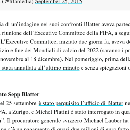
 (@fifamedia)
September 25, 2015
ia di un’indagine nei suoi confronti Blatter aveva parte
a riunione dell’Executive Committee della FIFA, a segui
 L’Executive Committee, iniziato due giorni fa, aveva dec
nizio e fine dei Mondiali di calcio del 2022 (saranno i p
 novembre al 18 dicembre). Nel pomeriggio, prima dell
a stata annullata all’ultimo minuto
e senza spiegazioni 
.
ato Sepp Blatter
el 25 settembre
è stato perquisito l’ufficio di Blatter
ne
FA, a Zurigo, e Michel Platini è stato interrogato in qu
ti”. Il procuratore generale svizzero Michael Lauber ha 
ine c’è un pagamento di quasi due milioni di euro fatto 