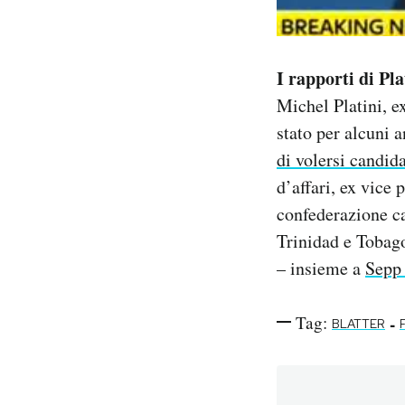
I rapporti di Pl
Michel Platini, e
stato per alcuni a
di volersi candid
d’affari, ex vice
confederazione ca
Trinidad e Tobago
– insieme a
Sepp 
Tag:
-
BLATTER