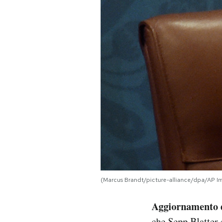
PODCAST
NEWSLETTER
I MIEI PREFERITI
SHOP
CALENDARIO
(Marcus Brandt/picture-alliance/dpa/AP I
AREA PERSONALE
Aggiornamento d
Area Personale
Newsletter
che Sepp Blatter 