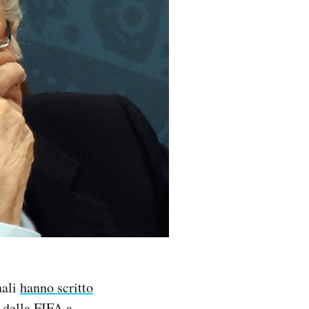
nali
hanno scritto
 della FIFA a