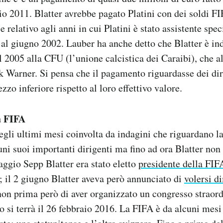
aio 2011. Blatter avrebbe pagato Platini con dei soldi 
 relativo agli anni in cui Platini è stato assistente speci
al giugno 2002. Lauber ha anche detto che Blatter è in
l 2005 alla CFU (l’unione calcistica dei Caraibi), che a
k Warner. Si pensa che il pagamento riguardasse dei dirit
zzo inferiore rispetto al loro effettivo valore.
a FIFA
egli ultimi mesi coinvolta da indagini che riguardano la
uni suoi importanti dirigenti ma fino ad ora Blatter non
aggio Sepp Blatter era stato eletto
presidente della FIFA
; il 2 giugno Blatter aveva però annunciato di
volersi d
 non prima però di aver organizzato un congresso straord
o si terrà il 26 febbraio 2016. La FIFA è da alcuni mesi