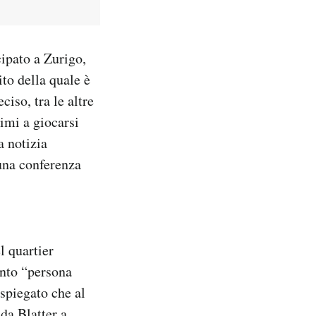
cipato a Zurigo,
to della quale è
iso, tra le altre
rimi a giocarsi
a notizia
una conferenza
l quartier
anto “persona
spiegato che al
da Blatter a