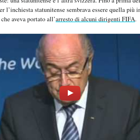
ste: una statunitense e l’altra svizzera. Fino a prima de
ter l’inchiesta statunitense sembrava essere quella più 
 che aveva portato all’
arresto di alcuni dirigenti FIFA
.