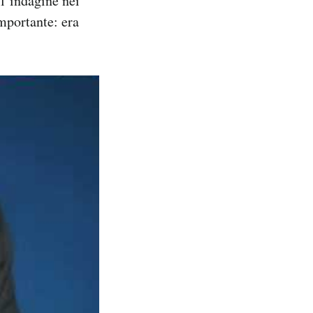
ll’indagine nei
importante: era