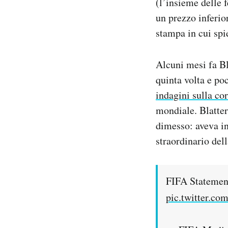
(l’insieme delle f
un prezzo inferio
stampa in cui spi
Alcuni mesi fa Bl
quinta volta e po
indagini sulla co
mondiale. Blatter
dimesso: aveva in
straordinario dell
FIFA Statement
pic.twitter.c