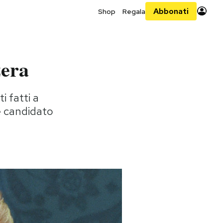
Abbonati
Shop
Regala
zera
i fatti a
 e candidato