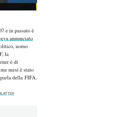
07 e in passato è
veva annunciato
olitico, uomo
, la
rner è di
ime mesi è stato
parla della FIFA.
BLATTER